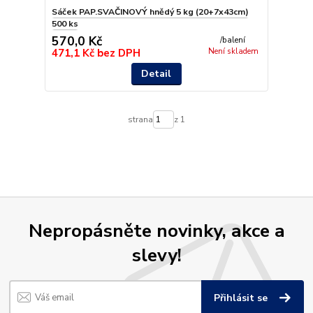
Sáček PAP.SVAČINOVÝ hnědý 5 kg (20+7x43cm)
500 ks
570,0 Kč
/
balení
471,1 Kč
bez DPH
Není skladem
Detail
strana
z 1
Nepropásněte novinky, akce a
slevy!
Přihlásit se