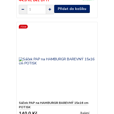
44,6 Kč
bez DPH
Přidat do košíku
Akce
Sáček PAP na HAMBURGR BAREVNÝ 15x16 cm
POTISK
140,0 Kč
/
balení