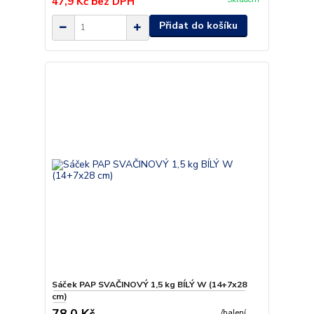
47,9 Kč
bez DPH
Přidat do košíku
Sáček PAP SVAČINOVÝ 1,5 kg BÍLÝ W (14+7x28
cm)
78,0 Kč
/
balení