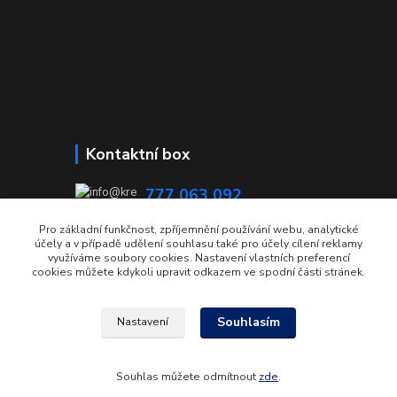
Kontaktní box
777 063 092
08:00 - 15:00
Pro základní funkčnost, zpříjemnění používání webu, analytické
účely a v případě udělení souhlasu také pro účely cílení reklamy
info@krecmer.cz
využíváme soubory cookies. Nastavení vlastních preferencí
cookies můžete kdykoli upravit odkazem ve spodní části stránek.
Souhlasím
Nastavení
© 2022 | Krečmer OBALY
Souhlas můžete odmítnout
zde
.
Vytvořeno na
Eshop-rychle.cz