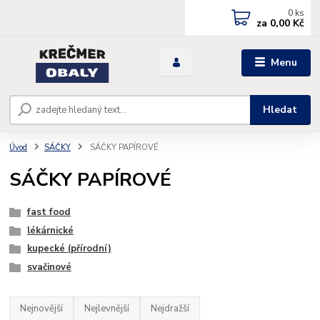
0
ks
za
0,00 Kč
Menu
Hledat
Úvod
SÁČKY
SÁČKY PAPÍROVÉ
SÁČKY PAPÍROVÉ
fast food
lékárnické
kupecké (přírodní)
svačinové
Nejnovější
Nejlevnější
Nejdražší