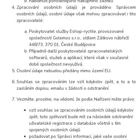
nabídnutí pohodlnějšího nákupního zážitku
Zpracování osobních údajů je prováděno Správcem
osobních údajů, osobní údaje však mohou zpracovávat i tito
zpracovatelé:
Poskytovatel služby Eshop-rychle, provozované
společností Golemos s.r.o., sídlem Zátkovo nábřeží
448/73, 370 01, České Budějovice
Případně další poskytovatelé zpracovatelských
softwarů, služeb a aplikací, které však v současné
době společnost nevyužívá.
Osobní údaje
nebudou
předány mimo území EU.
Souhlas se zpracováním lze vzít kdykoliv zpět, a to
a to
zasláním dopisu, emailu s žádostí o odstranění.
Vezměte, prosíme, na vědomí, že podle Nařízení máte právo:
vzít souhlas se zpracováním osobních údajů kdykoliv
zpět, toto zpětvzetí bude mít za následek
odstranění
uživatelské registrace z databáze včetně s tím
spojených osobních údajů
požadovat po Správci informaci, jaké vaše osobní