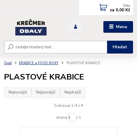
0
ks
za
0,00 Kč
Menu
Hledat
Úvod
KRABICE a FOOD BOXY
PLASTOVÉ KRABICE
PLASTOVÉ KRABICE
Nejnovější
Nejlevnější
Nejdražší
Zobrazuji 1-4 z 4
strana
z 1