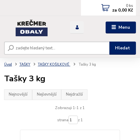
0
ks
za
0,00 Kč
Menu
Hledat
Úvod
TAŠKY
TAŠKY KOŠILKOVÉ
Tašky 3 kg
Tašky 3 kg
Nejnovější
Nejlevnější
Nejdražší
Zobrazuji 1-1 z 1
strana
z 1