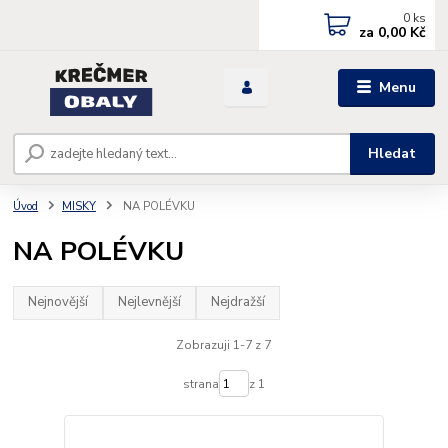
0
ks
za
0,00 Kč
Menu
Hledat
Úvod
MISKY
NA POLÉVKU
NA POLÉVKU
Nejnovější
Nejlevnější
Nejdražší
Zobrazuji 1-7 z 7
strana
z 1