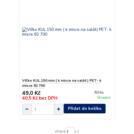
Víčko KUL.150 mm ( k misce na salát) PET- k
misce 82 700
49,0 Kč
/
50 ks
40,5 Kč
bez DPH
Skladem
Přidat do košíku
strana
z 1