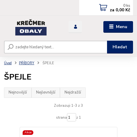
0
ks
za
0,00 Kč
Menu
Hledat
Úvod
PŘÍBORY
ŠPEJLE
ŠPEJLE
Nejnovější
Nejlevnější
Nejdražší
Zobrazuji 1-3 z 3
strana
z 1
Akce