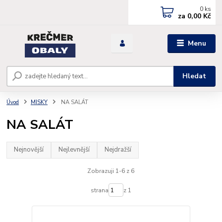
0
ks
za
0,00 Kč
Menu
Hledat
Úvod
MISKY
NA SALÁT
NA SALÁT
Nejnovější
Nejlevnější
Nejdražší
Zobrazuji 1-6 z 6
strana
z 1