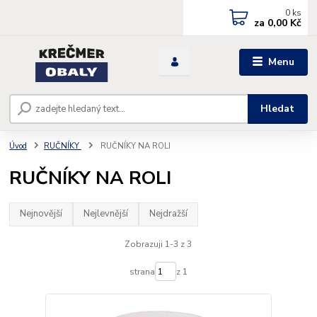
0
ks
za
0,00 Kč
Menu
Hledat
Úvod
RUČNÍKY
RUČNÍKY NA ROLI
RUČNÍKY NA ROLI
Nejnovější
Nejlevnější
Nejdražší
Zobrazuji 1-3 z 3
strana
z 1