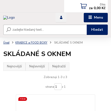
0
ks
za
0,00 Kč
Menu
Hledat
Úvod
KRABICE a FOOD BOXY
SKLÁDANÉ S OKNEM
SKLÁDANÉ S OKNEM
Nejnovější
Nejlevnější
Nejdražší
Zobrazuji 1-3 z 3
strana
z 1
Akce