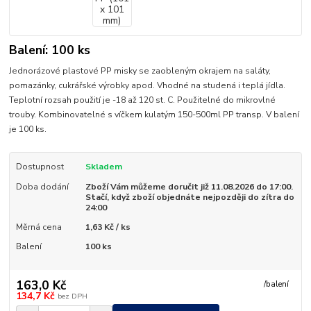
Balení: 100 ks
Jednorázové plastové PP misky se zaobleným okrajem na saláty,
pomazánky, cukrářské výrobky apod. Vhodné na studená i teplá jídla.
Teplotní rozsah použití je -18 až 120 st. C. Použitelné do mikrovlné
trouby. Kombinovatelné s víčkem kulatým 150-500ml PP transp. V balení
je 100 ks.
Dostupnost
Skladem
Doba dodání
Zboží Vám můžeme doručit již 11.08.2026 do 17:00.
Stačí, když zboží objednáte nejpozději do zítra do
24:00
Měrná cena
1,63 Kč / ks
Balení
100 ks
163,0 Kč
/
balení
134,7 Kč
bez DPH