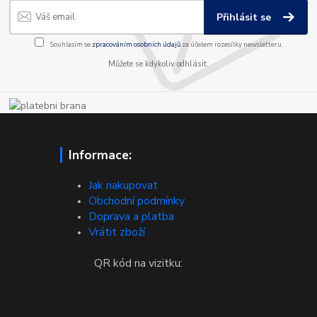
Přihlásit se
Souhlasím se
zpracováním osobních údajů
za účelem rozesílky newsletteru.
Můžete se kdykoliv odhlásit.
Informace:
Jak nakupovat
Obchodní podmínky
Doprava a platba
Vrátit zboží
QR kód na vizitku: