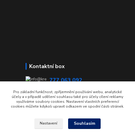
Kontaktní box
777 063 092
08:00 - 15:00
Pro základní funkčnost, zpříjemnění používání webu, analytické
účely a v případě udělení souhlasu také pro účely cílení reklamy
info@krecmer.cz
využíváme soubory cookies. Nastavení vlastních preferencí
cookies můžete kdykoli upravit odkazem ve spodní části stránek.
Souhlasím
Nastavení