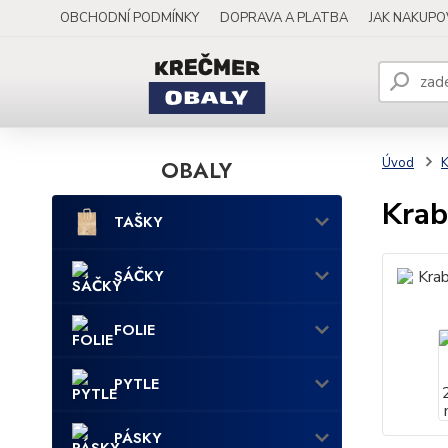
OBCHODNÍ PODMÍNKY
DOPRAVA A PLATBA
JAK NAKUP
OBALY
Úvod
Krab
TAŠKY
SÁČKY
FOLIE
PYTLE
PÁSKY