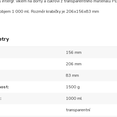
s intergr. víkem na dorty a cukroví z transparentního materiálu PE
ý objem 1 000 ml. Rozměr krabičky je 206x156x83 mm
etry
156 mm
206 mm
83 mm
ost
1500 g
m
1000 ml
transparentní