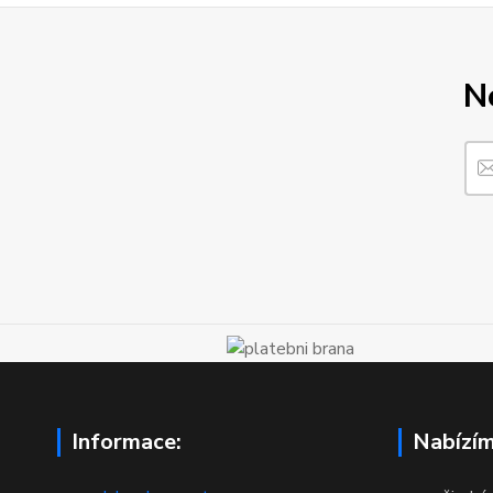
N
Informace:
Nabízím