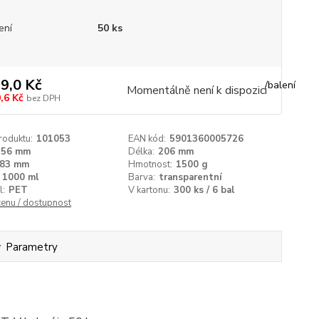
ení
50 ks
9,0 Kč
/
balení
Momentálně není k dispozici
,6 Kč
bez DPH
roduktu:
101053
EAN kód:
5901360005726
156 mm
Délka:
206 mm
83 mm
Hmotnost:
1500 g
1000 ml
Barva:
transparentní
l:
PET
V kartonu:
300 ks / 6 bal
cenu / dostupnost
Parametry