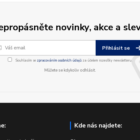
epropásněte novinky, akce a slev
Přihlásit se
Souhlasím se
zpracováním osobních údajů
za účelem rozesílky newsletteru.
Můžete se kdykoliv odhlásit.
e:
Kde nás najdete: