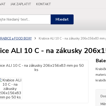
OVAT
JAK ZAPLATIT
KONTAKT
Hledat
KRABICE a FOOD BOXY
Krabice ALI 10 C - na zákusky 206x156x83 mm 
ice ALI 10 C - na zákusky 206x
Bale
Krabičk
materi
krabič
Dos
Měr