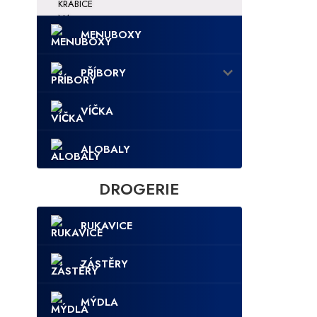
MENUBOXY
PŘÍBORY
VÍČKA
ALOBALY
DROGERIE
RUKAVICE
ZÁSTĚRY
MÝDLA