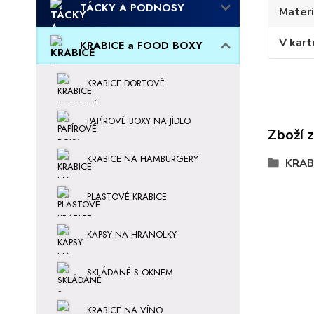
TÁCKY A PODNOSY
Materi
V kart
KRABICE a FOOD BOXY
KRABICE DORTOVÉ
PAPÍROVÉ BOXY NA JÍDLO
Zboží 
KRABICE NA HAMBURGERY
KRAB
PLASTOVÉ KRABICE
KAPSY NA HRANOLKY
SKLÁDANÉ S OKNEM
KRABICE NA VÍNO