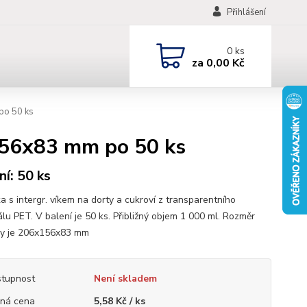
Přihlášení
0
ks
za
0,00 Kč
po 50 ks
156x83 mm po 50 ks
ní: 50 ks
a s intergr. víkem na dorty a cukroví z transparentního
álu PET. V balení je 50 ks. Přibližný objem 1 000 ml. Rozměr
ky je 206x156x83 mm
tupnost
Není skladem
ná cena
5,58 Kč / ks