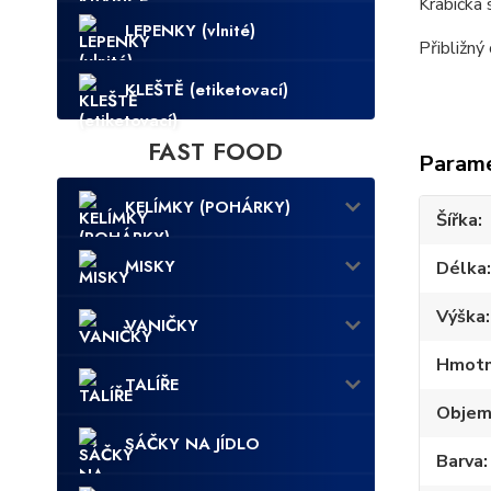
Krabička 
LEPENKY (vlnité)
Přibližn
KLEŠTĚ (etiketovací)
FAST FOOD
Param
KELÍMKY (POHÁRKY)
Šířka
MISKY
Délka
Výška
VANIČKY
Hmotn
TALÍŘE
Obje
SÁČKY NA JÍDLO
Barva