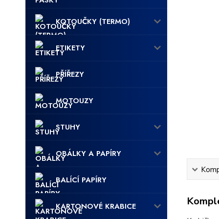
KOTOUČKY (TERMO)
ETIKETY
PŘÍŘEZY
MOTOUZY
STUHY
OBÁLKY A PAPÍRY
Kompl
BALÍCÍ PAPÍRY
Komple
KARTONOVÉ KRABICE