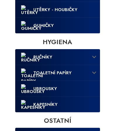
UTĚRKY - HOUBIČKY
GUMIČKY
HYGIENA
RUČNÍKY
TOALETNÍ PAPÍRY
UBROUSKY
KAPESNÍKY
OSTATNÍ