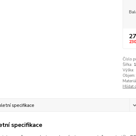
Bal
27
230
Číslo p
Šířka:
Výška:
Objem:
Materiá
Hlídat 
etní specifikace
tní specifikace