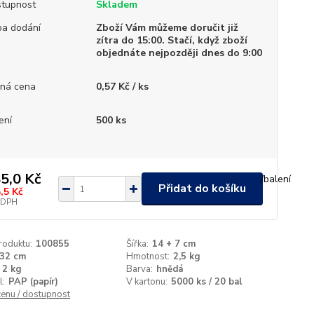
tupnost
Skladem
a dodání
Zboží Vám můžeme doručit již
zítra do 15:00. Stačí, když zboží
objednáte nejpozději dnes do 9:00
ná cena
0,57 Kč / ks
ení
500 ks
5,0 Kč
/
balení
Přidat do košíku
,5 Kč
 DPH
roduktu:
100855
Šířka:
14 + 7 cm
32 cm
Hmotnost:
2,5 kg
2 kg
Barva:
hnědá
l:
PAP (papír)
V kartonu:
5000 ks / 20 bal
cenu / dostupnost