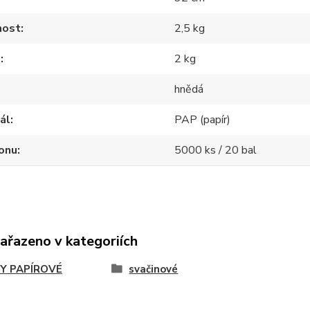
ost
2,5 kg
m
2 kg
hnědá
ál
PAP (papír)
onu
5000 ks / 20 bal
zařazeno v kategoriích
Y PAPÍROVÉ
svačinové