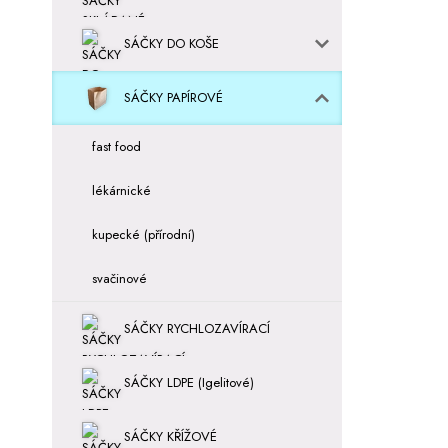
SÁČKY DO KOŠE
SÁČKY PAPÍROVÉ
fast food
lékárnické
kupecké (přírodní)
svačinové
SÁČKY RYCHLOZAVÍRACÍ
SÁČKY LDPE (Igelitové)
SÁČKY KŘÍŽOVÉ