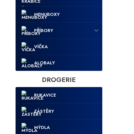
MENUBOXY
PŘÍBORY
VÍČKA
ALOBALY
DROGERIE
RUKAVICE
ZÁSTĚRY
MÝDLA