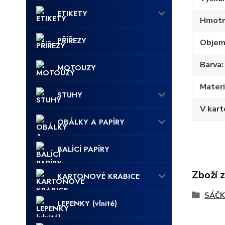
ETIKETY
Hmotn
PŘÍŘEZY
Obje
Barva
MOTOUZY
Materi
STUHY
V kart
OBÁLKY A PAPÍRY
BALÍCÍ PAPÍRY
Zboží 
KARTONOVÉ KRABICE
SÁČK
LEPENKY (vlnité)