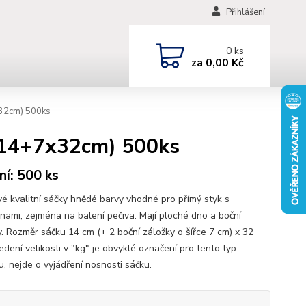
Přihlášení
0
ks
za
0,00 Kč
32cm) 500ks
(14+7x32cm) 500ks
ní: 500 ks
vé kvalitní sáčky hnědé barvy vhodné pro přímý styk s
inami, zejména na balení pečiva. Mají ploché dno a boční
y. Rozměr sáčku 14 cm (+ 2 boční záložky o šířce 7 cm) x 32
dení velikosti v "kg" je obvyklé označení pro tento typ
u, nejde o vyjádření nosnosti sáčku.