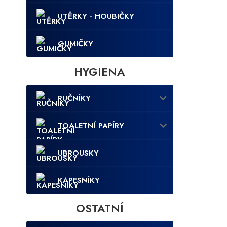
UTĚRKY - HOUBIČKY
GUMIČKY
HYGIENA
RUČNÍKY
TOALETNÍ PAPÍRY
UBROUSKY
KAPESNÍKY
OSTATNÍ