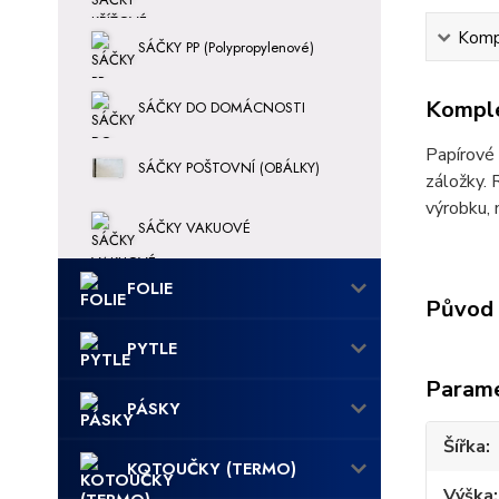
Kompl
SÁČKY PP (Polypropylenové)
Komple
SÁČKY DO DOMÁCNOSTI
Papírové 
SÁČKY POŠTOVNÍ (OBÁLKY)
záložky. 
výrobku, 
SÁČKY VAKUOVÉ
FOLIE
Původ 
PYTLE
Param
PÁSKY
Šířka
KOTOUČKY (TERMO)
Výška