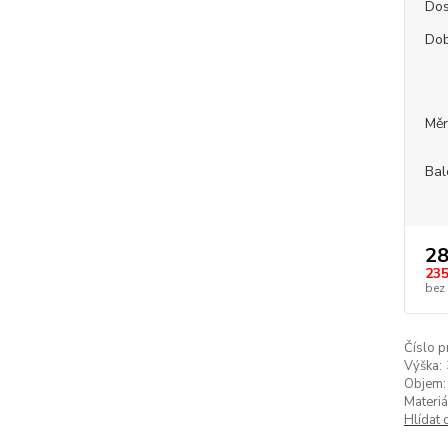
Dos
Dob
Měr
Bal
28
235
bez
Číslo p
Výška:
Objem:
Materiá
Hlídat 