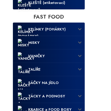
KLEŠTĚ (etiketovací)
FAST FOOD
KELÍMKY (POHÁRKY)
MISKY
VANIČKY
TALÍŘE
SÁČKY NA JÍDLO
TÁCKY A PODNOSY
KRABICE a FOOD BOXY