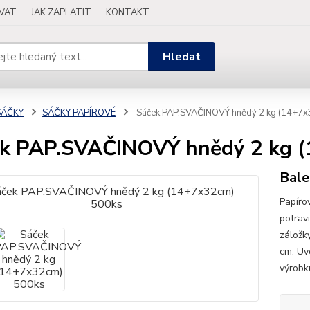
OVAT
JAK ZAPLATIT
KONTAKT
Hledat
SÁČKY
SÁČKY PAPÍROVÉ
Sáček PAP.SVAČINOVÝ hnědý 2 kg (14+7x
k PAP.SVAČINOVÝ hnědý 2 kg 
Bale
Papíro
potrav
záložk
cm. Uve
výrobk