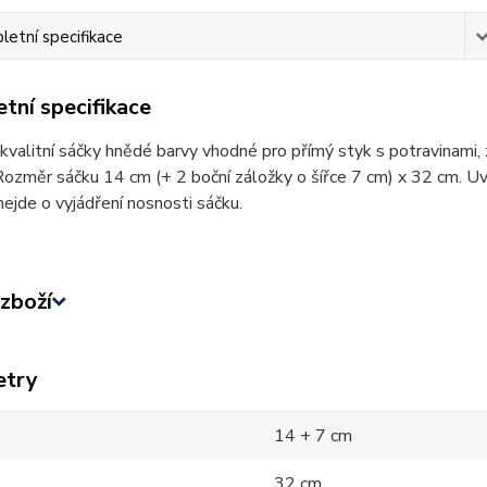
etní specifikace
tní specifikace
kvalitní sáčky hnědé barvy vhodné pro přímý styk s potravinami, 
Rozměr sáčku 14 cm (+ 2 boční záložky o šířce 7 cm) x 32 cm. Uve
nejde o vyjádření nosnosti sáčku.
zboží
etry
14 + 7 cm
32 cm