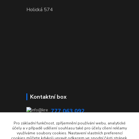
Holická 574
Kontaktní box
777 063 092
08:00 - 15:00
Pro základní funkčnost, zpříjemnění používání webu, analytické
účely a v případě udělení souhlasu také pro účely cílení reklamy
info@krecmer.cz
využíváme soubory cookies. Nastavení vlastních preferencí
cookies můžete kdykoli upravit odkazem ve spodní části stránek.