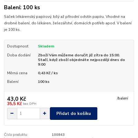
Balení: 100 ks
Sáček lékárenský papírový, bílý až přírodní odstín papíru. Vhodné na
drobné balení, do lékáren, železářství, domácích potřeb apod. V balení
je 100 ks.
Dostupnost
Skladem
Doba dodání
Zboží Vám můžeme doručit již zítra do 15:00.
Stačí, když zboží objednáte nejpozději dnes do
9:00
Měrná cena
0,43 Kč / ks
Balení
100 ks
43,0 Kč
/
balení
35,5 Kč
bez DPH
Přidat do košíku
Číslo produktu:
100843