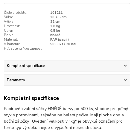
Číslo produktu:
101211
Šířka:
10 + 5 cm
Výška:
22 cm
Hmotnost:
1,8 kg
Objem:
0,5 kg
Barva:
hnědá
Materiál:
PAP (papír)
V kartonu:
5000 ks / 20 bal
Hlídat cenu / dostupnost
Kompletní specifikace
Parametry
Kompletní specifikace
Papírové kvalitní sáčky HNĚDÉ barvy po 500 ks, vhodné pro přímý
styk s potravinami, zejména na balení pečiva. Mají ploché dno a
boční záložky. Uvedení velikosti v "kg" je obvyklé označení pro
tento typ výrobku, nejde o vyjádření nosnosti sáčku.