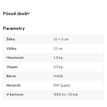
Původ zboží
Parametry
Šířka
10 + 5 cm
Výška
22 cm
Hmotnost
1,8 kg
Objem
0,5 kg
Barva
hnědá
Materiál
PAP (papír)
V kartonu
5000 ks / 20 bal