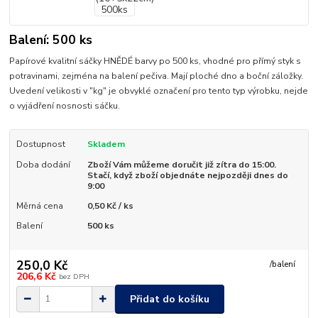
Balení: 500 ks
Papírové kvalitní sáčky HNĚDÉ barvy po 500 ks, vhodné pro přímý styk s
potravinami, zejména na balení pečiva. Mají ploché dno a boční záložky.
Uvedení velikosti v "kg" je obvyklé označení pro tento typ výrobku, nejde
o vyjádření nosnosti sáčku.
Dostupnost
Skladem
Doba dodání
Zboží Vám můžeme doručit již zítra do 15:00.
Stačí, když zboží objednáte nejpozději dnes do
9:00
Měrná cena
0,50 Kč / ks
Balení
500 ks
250,0 Kč
/
balení
206,6 Kč
bez DPH
Přidat do košíku