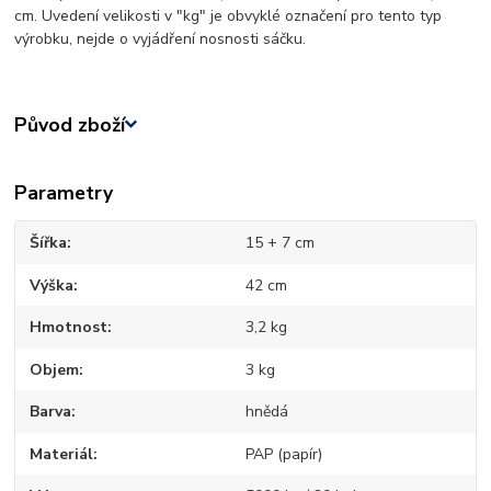
cm. Uvedení velikosti v "kg" je obvyklé označení pro tento typ
výrobku, nejde o vyjádření nosnosti sáčku.
Původ zboží
Parametry
Šířka
15 + 7 cm
Výška
42 cm
Hmotnost
3,2 kg
Objem
3 kg
Barva
hnědá
Materiál
PAP (papír)