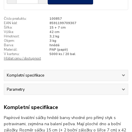
Číslo produktu:
100857
EAN kód:
8591199709307
Šířka:
15 + 7 cm
Výška:
42 cm
Hmotnost:
3,2 kg
Objem:
3 kg
Barva:
hnědá
Materiál:
PAP (papír)
V kartonu:
5000 ks / 20 bal
Hlídat cenu / dostupnost
Kompletní specifikace
Parametry
Kompletní specifikace
Papírové kvalitní sáčky hnědé barvy vhodné pro přímý styk s
potravinami, zejména na balení pečiva. Mají ploché dno a boční
záložky. Rozměr sáčku 15 cm (+ 2 boční záložky o šířce 7 cm) x 42