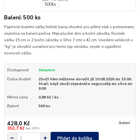
Balení: 500 ks
Papírové kvalitní sáčky hnědé barvy vhodné pro přímý styk s potravinami,
zejména na balení pečiva. Mají ploché dno a boční záložky. Rozměr
sáčku 15 cm (+ 2 boční záložky o šířce 7 cm) x 42 cm. Uvedení velikosti v
"kg" je obvyklé označení pro tento typ výrobku, nejde o vyjádření
nosnosti sáčku.
Dostupnost
Skladem
Doba dodání
Zboží Vám můžeme doručit již 10.08.2026 do 15:00.
Stačí, když zboží objednáte nejpozději do zítra do
9:00
Měrná cena
0,86 Kč / ks
Balení
500 ks
428,0 Kč
/
balení
353,7 Kč
bez DPH
Přidat do košíku