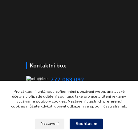
Kontaktní box
777 063 092
08:00 - 15:00
Pro základní funkčnost, zpříjemnění používání webu, analytické
účely a v případě udělení souhlasu také pro účely cílení reklamy
info@krecmer.cz
využíváme soubory cookies. Nastavení vlastních preferencí
cookies můžete kdykoli upravit odkazem ve spodní části stránek.
Souhlasím
Nastavení