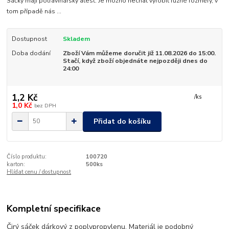
Sáčky mají potravinářský atest. Je možno nechat vyrobit různé rozměry, v
tom případě nás ...
Dostupnost
Skladem
Doba dodání
Zboží Vám můžeme doručit již 11.08.2026 do 15:00.
Stačí, když zboží objednáte nejpozději dnes do
24:00
1,2 Kč
/
ks
1,0 Kč
bez DPH
Přidat do košíku
Číslo produktu:
100720
karton:
500ks
Hlídat cenu / dostupnost
Kompletní specifikace
Čirý sáček dárkový z poplypropylenu. Materiál je podobný