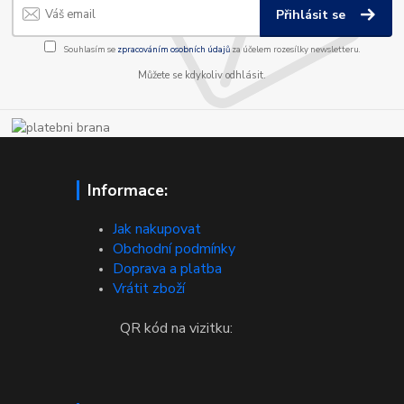
Přihlásit se
Souhlasím se
zpracováním osobních údajů
za účelem rozesílky newsletteru.
Můžete se kdykoliv odhlásit.
Informace:
Jak nakupovat
Obchodní podmínky
Doprava a platba
Vrátit zboží
QR kód na vizitku: