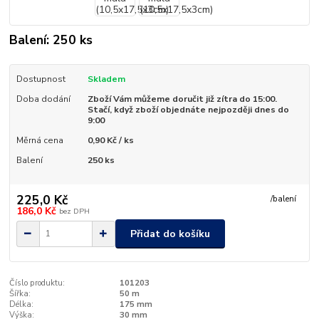
Balení: 250 ks
Dostupnost
Skladem
Doba dodání
Zboží Vám můžeme doručit již zítra do 15:00.
Stačí, když zboží objednáte nejpozději dnes do
9:00
Měrná cena
0,90 Kč / ks
Balení
250 ks
225,0 Kč
/
balení
186,0 Kč
bez DPH
Přidat do košíku
Číslo produktu:
101203
Šířka:
50 m
Délka:
175 mm
Výška:
30 mm