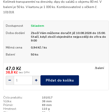
Kelímek transparentní na dresinky, dipy do salátů o objemu 80 ml. V
balení je 50 ks. V kartonu je 1 000 ks. Kombinovatelné s víčkem č.
101018.
Dostupnost
Skladem
Doba dodání
Zboží Vám můžeme doručit již 10.08.2026 do 15:00.
Stačí, když zboží objednáte nejpozději do zítra do
9:00
Měrná cena
0,94 Kč / ks
Balení
50 ks
47,0 Kč
/
balení
38,8 Kč
bez DPH
Přidat do košíku
Číslo produktu:
101017
Výška:
36 mm
Průměr:
69 mm
Hmotnost:
110 g