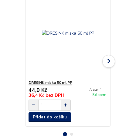
DRESINK miska 50 ml PP
DRESINK víčk
44,0 Kč
35,0 Kč
/
balení
36,4 Kč
bez DPH
28,9 Kč
be
Skladem
Přidat do košíku
Přidat d