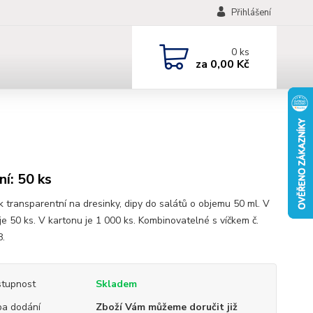
Přihlášení
0
ks
za
0,00 Kč
ní: 50 ks
k transparentní na dresinky, dipy do salátů o objemu 50 ml. V
je 50 ks. V kartonu je 1 000 ks. Kombinovatelné s víčkem č.
.
tupnost
Skladem
a dodání
Zboží Vám můžeme doručit již