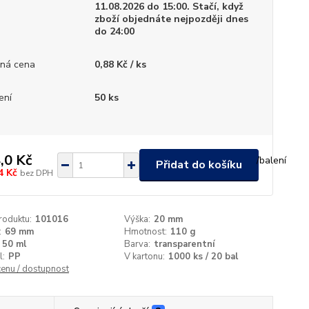
11.08.2026 do 15:00. Stačí, když
zboží objednáte nejpozději dnes
do 24:00
ná cena
0,88 Kč / ks
ení
50 ks
,0 Kč
/
balení
Přidat do košíku
4 Kč
bez DPH
roduktu:
101016
Výška:
20 mm
:
69 mm
Hmotnost:
110 g
50 ml
Barva:
transparentní
l:
PP
V kartonu:
1000 ks / 20 bal
cenu / dostupnost