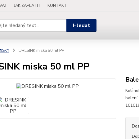
OVAT
JAK ZAPLATIT
KONTAKT
Hledat
MISKY
DRESINK miska 50 ml PP
INK miska 50 ml PP
Bale
Kelíme
balení 
101018
Dos
Dob