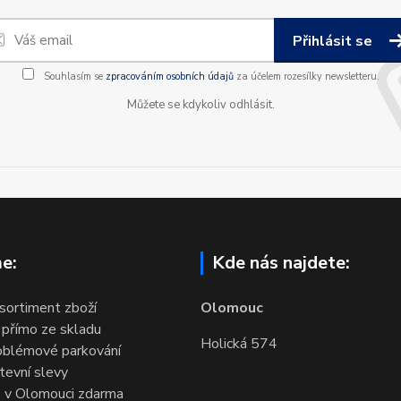
Přihlásit se
Souhlasím se
zpracováním osobních údajů
za účelem rozesílky newsletteru.
Můžete se kdykoliv odhlásit.
e:
Kde nás najdete:
 sortiment zboží
Olomouc
 přímo ze skladu
Holická 574
oblémové parkování
evní slevy
 v Olomouci zdarma