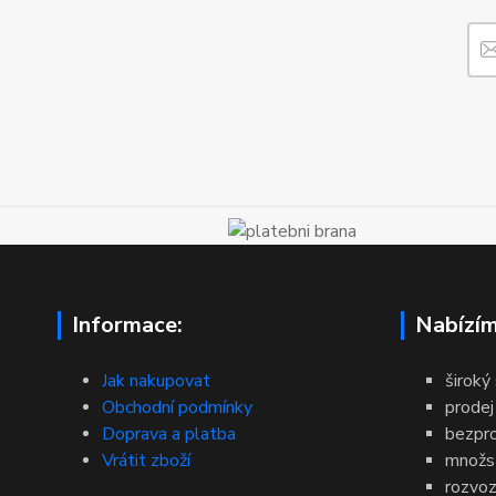
Informace:
Nabízím
Jak nakupovat
široký
Obchodní podmínky
prodej
Doprava a platba
bezpr
Vrátit zboží
množst
rozvoz