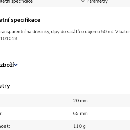
etní specifikace
Parametry
tní specifikace
ransparentní na dresinky, dipy do salátů o objemu 50 ml. V balen
. 101018.
zboží
etry
20 mm
r
69 mm
ost
110 g