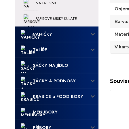
NA DRESINK
Obje
PAPÍROVÉ MISKY KULATÉ
Barva
Materi
VANIČKY
V kart
TALÍŘE
SÁČKY NA JÍDLO
Souvise
TÁCKY A PODNOSY
KRABICE a FOOD BOXY
MENUBOXY
PŘÍBORY