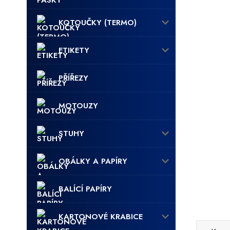
KOTOUČKY (TERMO)
ETIKETY
PŘÍŘEZY
MOTOUZY
STUHY
OBÁLKY A PAPÍRY
BALÍCÍ PAPÍRY
KARTONOVÉ KRABICE