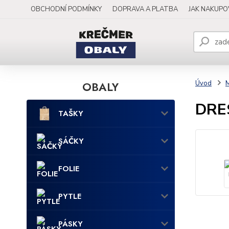
OBCHODNÍ PODMÍNKY
DOPRAVA A PLATBA
JAK NAKUP
OBALY
Úvod
DRES
TAŠKY
SÁČKY
FOLIE
PYTLE
PÁSKY