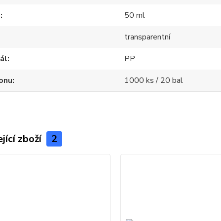
m
50 ml
transparentní
ál
PP
onu
1000 ks / 20 bal
jící zboží
2