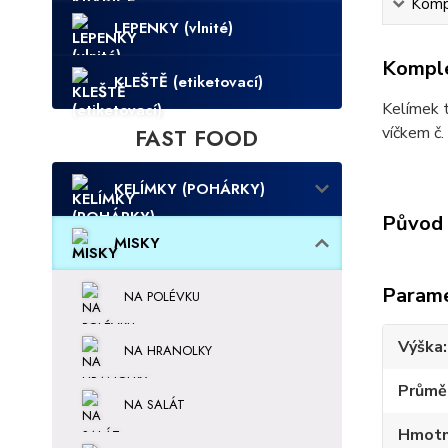
Kompl
LEPENKY (vlnité)
Komple
KLEŠTĚ (etiketovací)
Kelímek t
FAST FOOD
víčkem č
KELÍMKY (POHÁRKY)
Původ 
MISKY
Param
NA POLÉVKU
Výška
NA HRANOLKY
Průmě
NA SALÁT
Hmotn