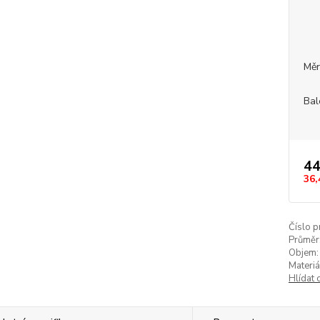
Měr
Bal
44
36,
Číslo p
Průměr
Objem:
Materiá
Hlídat 