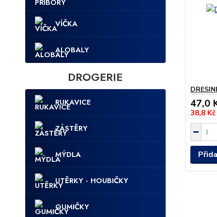
VÍČKA
ALOBALY
DROGERIE
DRESINK
RUKAVICE
47,0 
38,8 K
ZÁSTĚRY
MÝDLA
Přid
UTĚRKY - HOUBIČKY
GUMIČKY