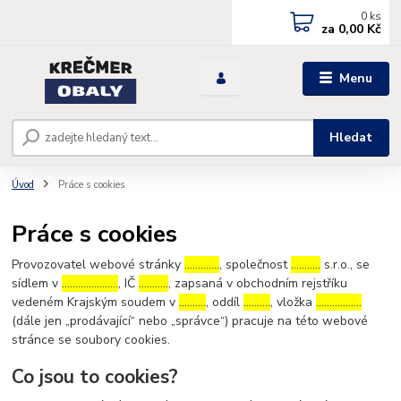
0
ks
za
0,00 Kč
Menu
Hledat
Úvod
Práce s cookies
Práce s cookies
Provozovatel webové stránky
………….
, společnost
………..
s.r.o., se
sídlem v
…………………
, IČ
………..
, zapsaná v obchodním rejstříku
vedeném Krajským soudem v
……….
, oddíl
……….
, vložka
……………..
(dále jen „prodávající“ nebo „správce“) pracuje na této webové
stránce se soubory cookies.
Co jsou to cookies?