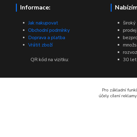
Informace:
Nabízím
Jak nakupovat
široký
Obchodní podmínky
prodej
Doprava a platba
bezpr
Vrátit zboží
množst
rozvoz
QR kód na vizitku:
30 let
Pro základní funk
účely cílení reklam