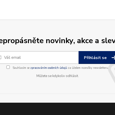
epropásněte novinky, akce a slev
Přihlásit se
Souhlasím se
zpracováním osobních údajů
za účelem rozesílky newsletteru.
Můžete se kdykoliv odhlásit.