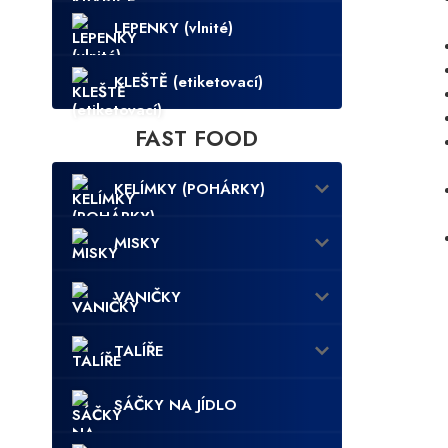
LEPENKY (vlnité)
KLEŠTĚ (etiketovací)
FAST FOOD
KELÍMKY (POHÁRKY)
MISKY
VANIČKY
TALÍŘE
SÁČKY NA JÍDLO