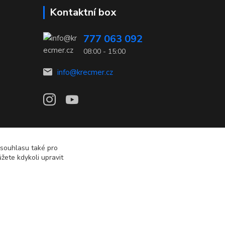
Kontaktní box
777 063 092
08:00 - 15:00
info@krecmer.cz
 souhlasu také pro
žete kdykoli upravit