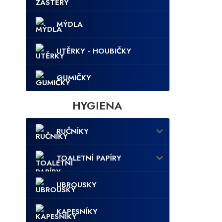
MÝDLA
UTĚRKY - HOUBIČKY
GUMIČKY
HYGIENA
RUČNÍKY
TOALETNÍ PAPÍRY
UBROUSKY
KAPESNÍKY