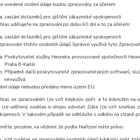
e uvedené osobní údaje budou zpracovány za účelem:
zaslání dotazníků pro zjištění zákaznické spokojenosti
hlas udělujete na zpracování po dobu
60 dní
a to za účelem:
zaslání dotazníků pro zjištění zákaznické spokojenosti
zpracování těchto osobních údajů Správce využívá tyto Zpracova
Poskytovatel služby Heureka, provozované společností Heurek
Praha 8-Karlín
Případně další poskytovatelé zpracovatelských softwarů, služ
nevyužívá.
bní údaje nebudou předány mimo území EU.
hlas se zpracováním lze vzít kdykoliv zpět, a to kliknutím na 
 lze udělený souhlas e-shopu odvolat. Dále lze vzít souhlas z
kojenosti. V takovém případě se odhlásíte z odběru na straně 
měte, prosíme, na vědomí, že podle Nařízení máte právo:
vzít souhlas se zpracováním osobních údajů kdykoliv zpět, tot