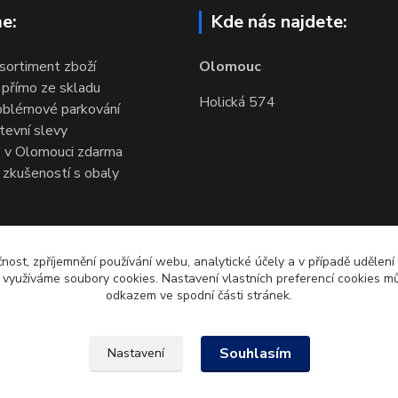
e:
Kde nás najdete:
 sortiment zboží
Olomouc
 přímo ze skladu
Holická 574
oblémové parkování
evní slevy
 v Olomouci zdarma
 zkušeností s obaly
čnost, zpříjemnění používání webu, analytické účely a v případě udělení
y využíváme soubory cookies. Nastavení vlastních preferencí cookies mů
odkazem ve spodní části stránek.
Souhlasím
Nastavení