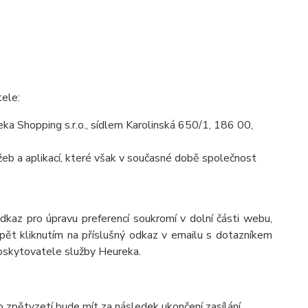
tele:
a Shopping s.r.o., sídlem Karolinská 650/1, 186 00,
eb a aplikací, které však v současné době společnost
odkaz pro úpravu preferencí soukromí v dolní části webu,
pět kliknutím na příslušný odkaz v emailu s dotazníkem
poskytovatele služby Heureka.
o zpětvzetí bude mít za následek ukončení zasílání