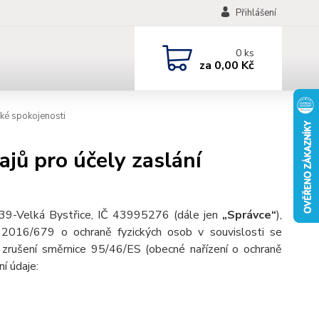
Přihlášení
0
ks
za
0,00 Kč
ké spokojenosti
jů pro účely zaslání
 639-Velká Bystřice, IČ 43995276
(dále jen
„Správce“
),
 2016/679 o ochraně fyzických osob v souvislosti se
zrušení směrnice 95/46/ES (obecné nařízení o ochraně
ní údaje: