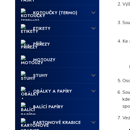
Výš
KOTOUČKY (TERMO)
Sou
ETIKETY
Ke 
PŘÍŘEZY
MOTOUZY
STUHY
Oso
OBÁLKY A PAPÍRY
Sou
kde
spo
BALÍCÍ PAPÍRY
Vez
KARTONOVÉ KRABICE