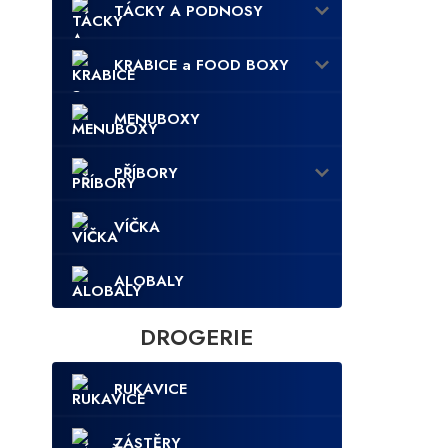
TÁCKY A PODNOSY
KRABICE a FOOD BOXY
MENUBOXY
PŘÍBORY
VÍČKA
ALOBALY
DROGERIE
RUKAVICE
ZÁSTĚRY