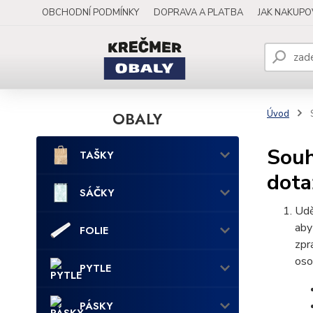
OBCHODNÍ PODMÍNKY
DOPRAVA A PLATBA
JAK NAKUP
OBALY
Úvod
S
Souh
TAŠKY
dota
SÁČKY
Udě
aby
FOLIE
zpr
oso
PYTLE
PÁSKY