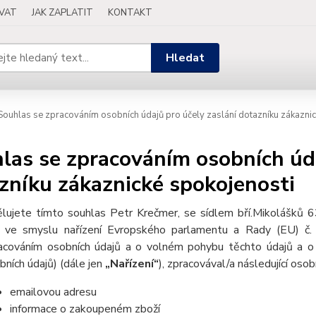
OVAT
JAK ZAPLATIT
KONTAKT
Hledat
ouhlas se zpracováním osobních údajů pro účely zaslání dotazníku zákaznic
las se zpracováním osobních úda
zníku zákaznické spokojenosti
lujete tímto souhlas Petr Krečmer, se sídlem bří.Mikolášků
 ve smyslu nařízení Evropského parlamentu a Rady (EU) č.
acováním osobních údajů a o volném pohybu těchto údajů a o 
bních údajů) (dále jen
„Nařízení“
), zpracovával/a následující osob
emailovou adresu
informace o zakoupeném zboží