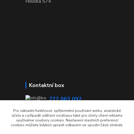
Holická 574
Kontaktní box
777 063 092
08:00 - 15:00
Pro základní funkčnost, zpříjemnění používání webu, analytické
účely a v případě udělení souhlasu také pro účely cílení reklamy
info@krecmer.cz
využíváme soubory cookies. Nastavení vlastních preferencí
cookies můžete kdykoli upravit odkazem ve spodní části stránek.