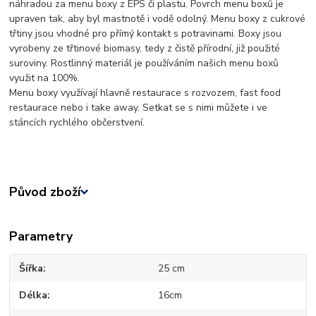
náhradou za menu boxy z EPS či plastu. Povrch menu boxů je
upraven tak, aby byl mastnotě i vodě odolný. Menu boxy z cukrové
třtiny jsou vhodné pro přímý kontakt s potravinami. Boxy jsou
vyrobeny ze třtinové biomasy, tedy z čistě přírodní, již použité
suroviny. Rostlinný materiál je používáním našich menu boxů
využit na 100%.
Menu boxy využívají hlavně restaurace s rozvozem, fast food
restaurace nebo i take away. Setkat se s nimi můžete i ve
stáncích rychlého občerstvení.
Původ zboží
Parametry
Šířka
25 cm
Délka
16cm