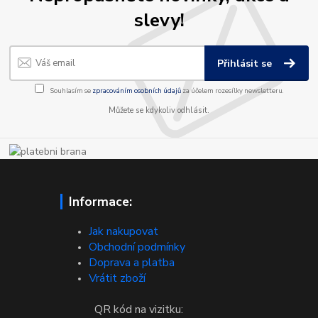
slevy!
Přihlásit se
Souhlasím se
zpracováním osobních údajů
za účelem rozesílky newsletteru.
Můžete se kdykoliv odhlásit.
Informace:
Jak nakupovat
Obchodní podmínky
Doprava a platba
Vrátit zboží
QR kód na vizitku: