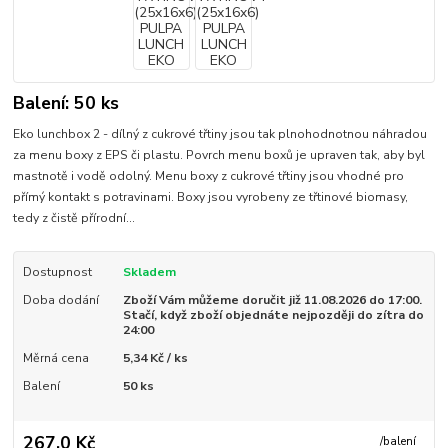
Balení: 50 ks
Eko lunchbox 2 - dílný z cukrové třtiny jsou tak plnohodnotnou náhradou
za menu boxy z EPS či plastu. Povrch menu boxů je upraven tak, aby byl
mastnotě i vodě odolný. Menu boxy z cukrové třtiny jsou vhodné pro
přímý kontakt s potravinami. Boxy jsou vyrobeny ze třtinové biomasy,
tedy z čistě přírodní...
Dostupnost
Skladem
Doba dodání
Zboží Vám můžeme doručit již 11.08.2026 do 17:00.
Stačí, když zboží objednáte nejpozději do zítra do
24:00
Měrná cena
5,34 Kč / ks
Balení
50 ks
267,0 Kč
/
balení