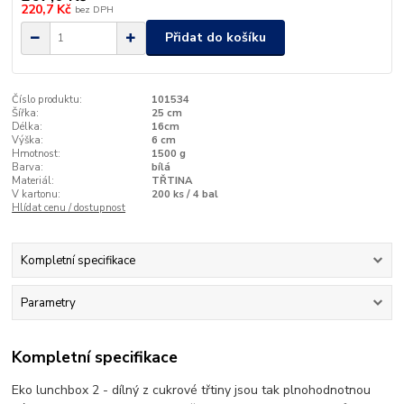
220,7 Kč
bez DPH
Přidat do košíku
Číslo produktu:
101534
Šířka:
25 cm
Délka:
16cm
Výška:
6 cm
Hmotnost:
1500 g
Barva:
bílá
Materiál:
TŘTINA
V kartonu:
200 ks / 4 bal
Hlídat cenu / dostupnost
Kompletní specifikace
Parametry
Kompletní specifikace
Eko lunchbox 2 - dílný z cukrové třtiny jsou tak plnohodnotnou