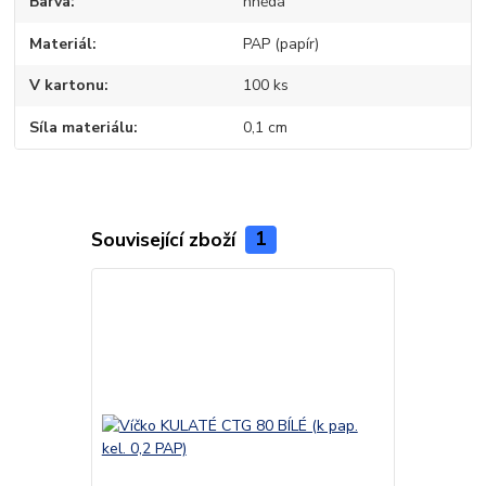
Barva
hnědá
Materiál
PAP (papír)
V kartonu
100 ks
Síla materiálu
0,1 cm
Související zboží
1