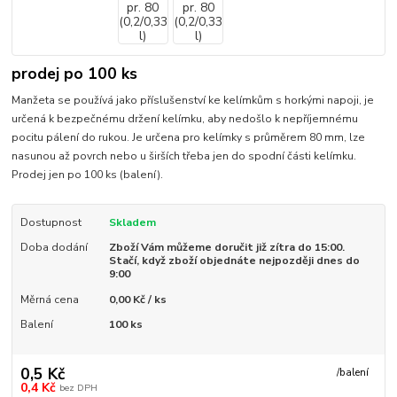
prodej po 100 ks
Manžeta se používá jako příslušenství ke kelímkům s horkými napoji, je
určená k bezpečnému držení kelímku, aby nedošlo k nepříjemnému
pocitu pálení do rukou. Je určena pro kelímky s průměrem 80 mm, lze
nasunou až povrch nebo u širších třeba jen do spodní části kelímku.
Prodej jen po 100 ks (balení).
Dostupnost
Skladem
Doba dodání
Zboží Vám můžeme doručit již zítra do 15:00.
Stačí, když zboží objednáte nejpozději dnes do
9:00
Měrná cena
0,00 Kč / ks
Balení
100 ks
0,5 Kč
/
balení
0,4 Kč
bez DPH