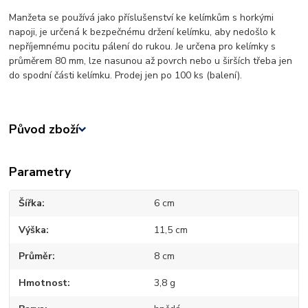
Manžeta se používá jako příslušenství ke kelímkům s horkými
napoji, je určená k bezpečnému držení kelímku, aby nedošlo k
nepříjemnému pocitu pálení do rukou. Je určena pro kelímky s
průměrem 80 mm, lze nasunou až povrch nebo u širších třeba jen
do spodní části kelímku. Prodej jen po 100 ks (balení).
Původ zboží
Parametry
Šířka
6 cm
Výška
11,5 cm
Průměr
8 cm
Hmotnost
3,8 g