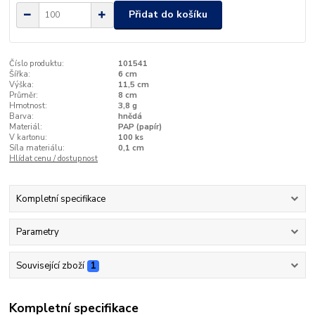
Přidat do košíku
Číslo produktu:
101541
Šířka:
6 cm
Výška:
11,5 cm
Průměr:
8 cm
Hmotnost:
3,8 g
Barva:
hnědá
Materiál:
PAP (papír)
V kartonu:
100 ks
Síla materiálu:
0,1 cm
Hlídat cenu / dostupnost
Kompletní specifikace
Parametry
Související zboží
1
Kompletní specifikace