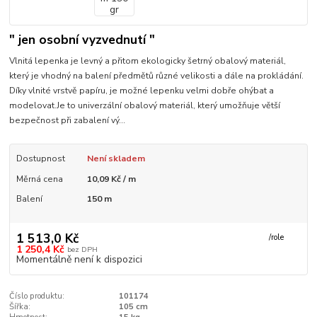
" jen osobní vyzvednutí "
Vlnitá lepenka je levný a přitom ekologicky šetrný obalový materiál,
který je vhodný na balení předmětů různé velikosti a dále na prokládání.
Díky vlnité vrstvě papíru, je možné lepenku velmi dobře ohýbat a
modelovat.Je to univerzální obalový materiál, který umožňuje větší
bezpečnost při zabalení vý...
Dostupnost
Není skladem
Měrná cena
10,09 Kč / m
Balení
150 m
1 513,0 Kč
/
role
1 250,4 Kč
bez DPH
Momentálně není k dispozici
Číslo produktu:
101174
Šířka:
105 cm