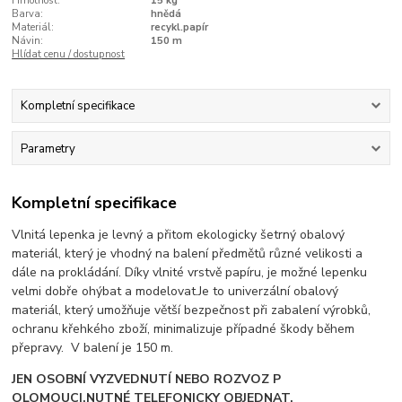
Hmotnost:
15 kg
Barva:
hnědá
Materiál:
recykl.papír
Návin:
150 m
Hlídat cenu / dostupnost
Kompletní specifikace
Parametry
Kompletní specifikace
Vlnitá lepenka je levný a přitom ekologicky šetrný obalový
materiál, který je vhodný na balení předmětů různé velikosti a
dále na prokládání. Díky vlnité vrstvě papíru, je možné lepenku
velmi dobře ohýbat a modelovat.Je to univerzální obalový
materiál, který umožňuje větší bezpečnost při zabalení výrobků,
ochranu křehkého zboží, minimalizuje případné škody během
přepravy. V balení je 150 m.
JEN OSOBNÍ VYZVEDNUTÍ NEBO ROZVOZ P
OLOMOUCI.NUTNÉ TELEFONICKY OBJEDNAT.