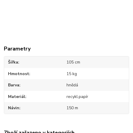
Parametry
Šířka
105 cm
Hmotnost
15 kg
Barva
hnědá
Materiál
recykl.papír
Návin
150 m
Zboží zařazeno v kategoriích