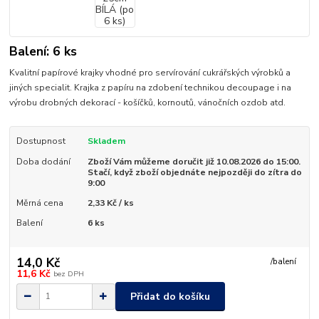
Balení: 6 ks
Kvalitní papírové krajky vhodné pro servírování cukrářských výrobků a
jiných specialit. Krajka z papíru na zdobení technikou decoupage i na
výrobu drobných dekorací - košíčků, kornoutů, vánočních ozdob atd.
Dostupnost
Skladem
Doba dodání
Zboží Vám můžeme doručit již 10.08.2026 do 15:00.
Stačí, když zboží objednáte nejpozději do zítra do
9:00
Měrná cena
2,33 Kč / ks
Balení
6 ks
14,0 Kč
/
balení
11,6 Kč
bez DPH
Přidat do košíku