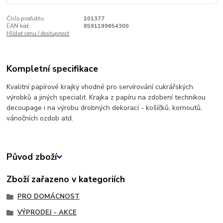
Číslo produktu:
101377
EAN kód:
8591199654300
Hlídat cenu / dostupnost
Kompletní specifikace
Kvalitní papírové krajky vhodné pro servírování cukrářských
výrobků a jiných specialit. Krajka z papíru na zdobení technikou
decoupage i na výrobu drobných dekorací - košíčků, kornoutů,
vánočních ozdob atd.
Původ zboží
Zboží zařazeno v kategoriích
PRO DOMÁCNOST
VÝPRODEJ - AKCE