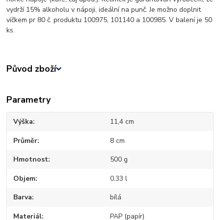
vydrží 15% alkoholu v nápoji, ideální na punč. Je možno doplnit
víčkem pr 80 č. produktu 100975, 101140 a 100985. V balení je 50
ks.
Původ zboží
Parametry
Výška
11,4 cm
Průměr
8 cm
Hmotnost
500 g
Objem
0,33 l
Barva
bílá
Materiál
PAP (papír)