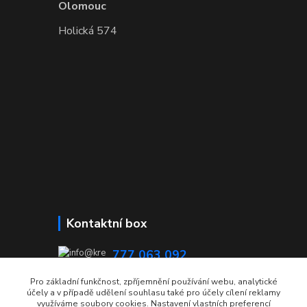
Olomouc
Holická 574
Kontaktní box
777 063 092
08:00 - 15:00
Pro základní funkčnost, zpříjemnění používání webu, analytické
účely a v případě udělení souhlasu také pro účely cílení reklamy
info@krecmer.cz
využíváme soubory cookies. Nastavení vlastních preferencí