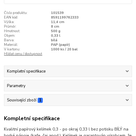
Číslo produktu:
101539
EAN kód:
8591199762333
Výška:
11,4 cm
Průměr:
8 cm
Hmotnost:
500 g
Objem:
0,33 l
Barva:
bílá
Materiál:
PAP (papír)
V kartonu:
1000 ks / 20 bal
Hlídat cenu / dostupnost
Kompletní specifikace
Parametry
Související zboží
1
Kompletní specifikace
Kvalitní papírový kelímek 0,3 - po okraj 0,33 l bez potisku BÍLÝ na
horké nápoje (kafe, čaj apod.). Kelímek je garantován výrobcem, že