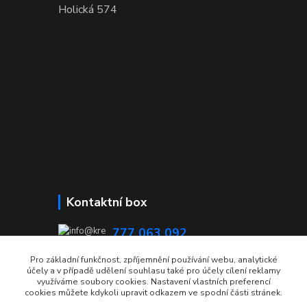
Holická 574
Kontaktní box
777 063 092
08:00 - 15:00
Pro základní funkčnost, zpříjemnění používání webu, analytické
účely a v případě udělení souhlasu také pro účely cílení reklamy
info@krecmer.cz
využíváme soubory cookies. Nastavení vlastních preferencí
cookies můžete kdykoli upravit odkazem ve spodní části stránek.