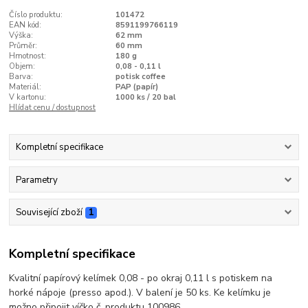
Číslo produktu:
101472
EAN kód:
8591199766119
Výška:
62 mm
Průměr:
60 mm
Hmotnost:
180 g
Objem:
0,08 - 0,11 l
Barva:
potisk coffee
Materiál:
PAP (papír)
V kartonu:
1000 ks / 20 bal
Hlídat cenu / dostupnost
Kompletní specifikace
Parametry
Související zboží
1
Kompletní specifikace
Kvalitní papírový kelímek 0,08 - po okraj 0,11 l s potiskem na
horké nápoje (presso apod.). V balení je 50 ks. Ke kelímku je
možno připojit víčko č. produktu 100986