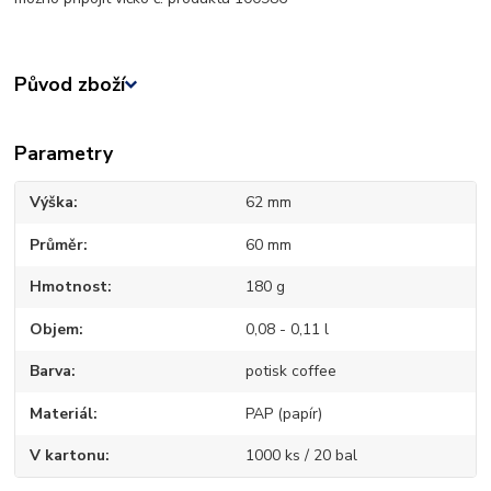
Původ zboží
Parametry
Výška
62 mm
Průměr
60 mm
Hmotnost
180 g
Objem
0,08 - 0,11 l
Barva
potisk coffee
Materiál
PAP (papír)
V kartonu
1000 ks / 20 bal