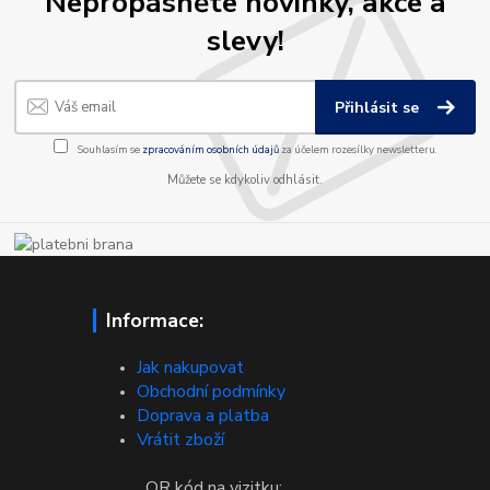
Nepropásněte novinky, akce a
slevy!
Přihlásit se
Souhlasím se
zpracováním osobních údajů
za účelem rozesílky newsletteru.
Můžete se kdykoliv odhlásit.
Informace:
Jak nakupovat
Obchodní podmínky
Doprava a platba
Vrátit zboží
QR kód na vizitku: