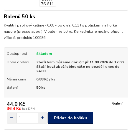
Balení: 50 ks
Kvalitní papírový kelímek 0,08 - po okraj 0,11 l s potiskem na horké
nápoje (presso apod.). V balení je 50 ks. Ke kelímku je možno připojit
víčko č. produktu 100986
Dostupnost
Skladem
Doba dodání
Zboží Vám můžeme doručit již 11.08.2026 do 17:00.
Stačí, když zboží objednáte nejpozději dnes do
24:00
Měrná cena
0,88 Kč / ks
Balení
50 ks
44,0 Kč
/
balení
36,4 Kč
bez DPH
Přidat do košíku