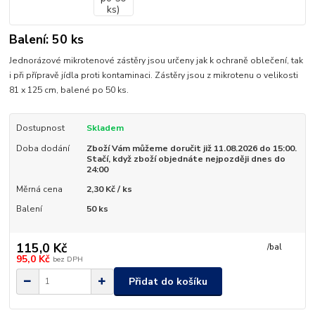
Balení: 50 ks
Jednorázové mikrotenové zástěry jsou určeny jak k ochraně oblečení, tak
i při přípravě jídla proti kontaminaci. Zástěry jsou z mikrotenu o velikosti
81 x 125 cm, balené po 50 ks.
Dostupnost
Skladem
Doba dodání
Zboží Vám můžeme doručit již 11.08.2026 do 15:00.
Stačí, když zboží objednáte nejpozději dnes do
24:00
Měrná cena
2,30 Kč / ks
Balení
50 ks
115,0 Kč
/
bal
95,0 Kč
bez DPH
Přidat do košíku