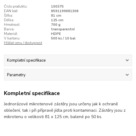
Číslo produktu:
100375
EAN kód:
8591199681306
Šířka:
81 cm
Délka:
125 cm
Hmotnost:
700 g
Barva:
transparentní
Materiál:
HDPE
V kartonu:
500 ks / 10 bal
Hlídat cenu / dostupnost
Kompletní specifikace
Parametry
Kompletní specifikace
Jednorázové mikrotenové zástěry jsou určeny jak k ochraně
oblečení, tak i při přípravě jídla proti kontaminaci. Zástěry jsou z
mikrotenu o velikosti 81 x 125 cm, balené po 50 ks.