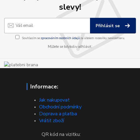
slevy!
Přihlásit se
Souhlasím se
zpracováním osobních údajů
za účelem rozesílky newsletteru.
Můžete se kdykoliv odhlásit.
Informace:
Jak nakupovat
Obchodní podmínky
Doprava a platba
Vrátit zboží
QR kód na vizitku: