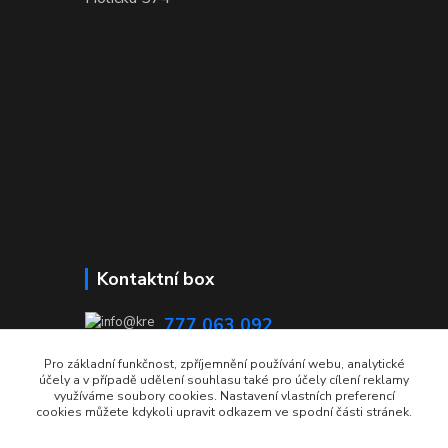
Kontaktní box
777 063 092
08:00 - 15:00
Pro základní funkčnost, zpříjemnění používání webu, analytické
účely a v případě udělení souhlasu také pro účely cílení reklamy
info@krecmer.cz
využíváme soubory cookies. Nastavení vlastních preferencí
cookies můžete kdykoli upravit odkazem ve spodní části stránek.