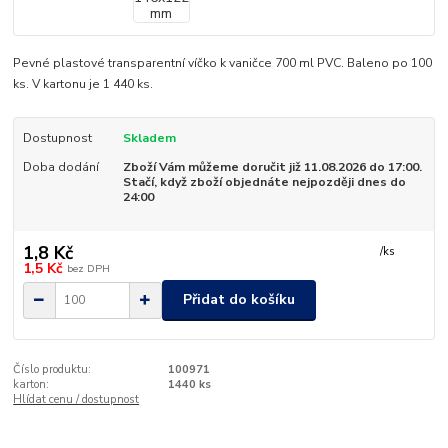
Pevné plastové transparentní víčko k vaničce 700 ml PVC. Baleno po 100
ks. V kartonu je 1 440 ks.
Dostupnost
Skladem
Doba dodání
Zboží Vám můžeme doručit již 11.08.2026 do 17:00.
Stačí, když zboží objednáte nejpozději dnes do
24:00
1,8 Kč
/
ks
1,5 Kč
bez DPH
Přidat do košíku
Číslo produktu:
100971
karton:
1440 ks
Hlídat cenu / dostupnost