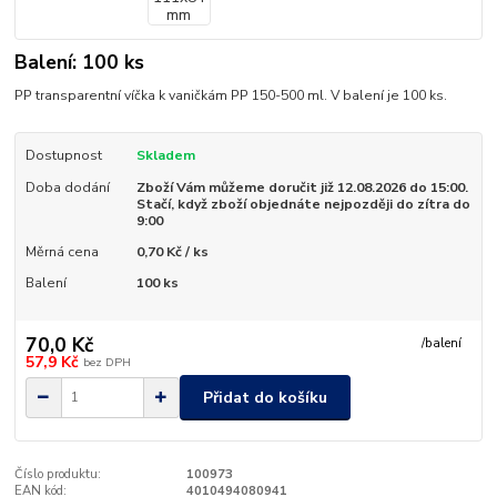
Balení: 100 ks
PP transparentní víčka k vaničkám PP 150-500 ml. V balení je 100 ks.
Dostupnost
Skladem
Doba dodání
Zboží Vám můžeme doručit již 12.08.2026 do 15:00.
Stačí, když zboží objednáte nejpozději do zítra do
9:00
Měrná cena
0,70 Kč / ks
Balení
100 ks
70,0 Kč
/
balení
57,9 Kč
bez DPH
Přidat do košíku
Číslo produktu:
100973
EAN kód:
4010494080941