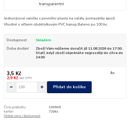
Jednorázové vaničky z pevného plastu na saláty, pomazánky apod.
Vhodné s víčkem obdélníkovým PVC transp.Baleno po 100 ks.
Dostupnost
Skladem
Doba dodání
Zboží Vám můžeme doručit již 11.08.2026 do 17:00.
Stačí, když zboží objednáte nejpozději do zítra do
24:00
3,5 Kč
/
ks
2,9 Kč
bez DPH
Přidat do košíku
Číslo produktu:
100949
karton:
720ks
Hlídat cenu / dostupnost