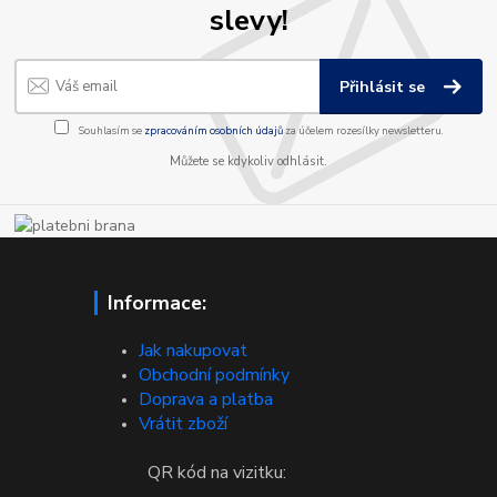
slevy!
Přihlásit se
Souhlasím se
zpracováním osobních údajů
za účelem rozesílky newsletteru.
Můžete se kdykoliv odhlásit.
Informace:
Jak nakupovat
Obchodní podmínky
Doprava a platba
Vrátit zboží
QR kód na vizitku: