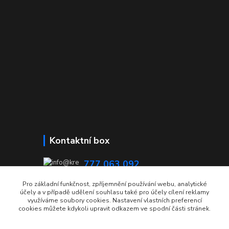
Kontaktní box
777 063 092
08:00 - 15:00
Pro základní funkčnost, zpříjemnění používání webu, analytické
účely a v případě udělení souhlasu také pro účely cílení reklamy
info@krecmer.cz
využíváme soubory cookies. Nastavení vlastních preferencí
cookies můžete kdykoli upravit odkazem ve spodní části stránek.