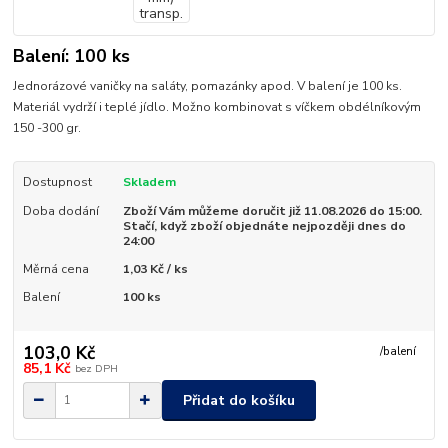
Balení: 100 ks
Jednorázové vaničky na saláty, pomazánky apod. V balení je 100 ks.
Materiál vydrží i teplé jídlo. Možno kombinovat s víčkem obdélníkovým
150 -300 gr.
Dostupnost
Skladem
Doba dodání
Zboží Vám můžeme doručit již 11.08.2026 do 15:00.
Stačí, když zboží objednáte nejpozději dnes do
24:00
Měrná cena
1,03 Kč / ks
Balení
100 ks
103,0 Kč
/
balení
85,1 Kč
bez DPH
Přidat do košíku