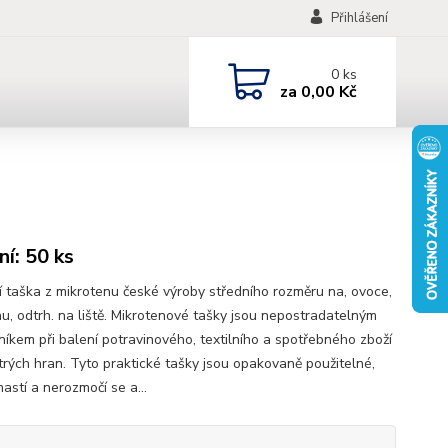
Přihlášení
0
ks
za
0,00 Kč
ní: 50 ks
ní taška z mikrotenu české výroby středního rozměru na, ovoce,
nu, odtrh. na liště. Mikrotenové tašky jsou nepostradatelným
íkem při balení potravinového, textilního a spotřebného zboží
trých hran. Tyto praktické tašky jsou opakovaně použitelné,
astí a nerozmočí se a...