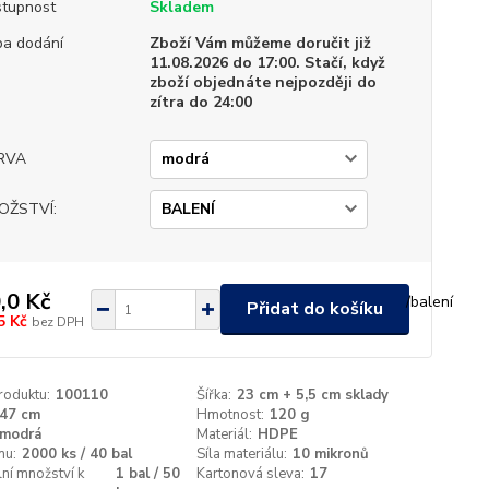
tupnost
Skladem
a dodání
Zboží Vám můžeme doručit již
11.08.2026 do 17:00. Stačí, když
zboží objednáte nejpozději do
zítra do 24:00
RVA
OŽSTVÍ:
,0 Kč
/
balení
Přidat do košíku
5 Kč
bez DPH
roduktu:
100110
Šířka:
23 cm + 5,5 cm sklady
47 cm
Hmotnost:
120 g
modrá
Materiál:
HDPE
nu:
2000 ks / 40 bal
Síla materiálu:
10 mikronů
ní množství k
1 bal / 50
Kartonová sleva:
17