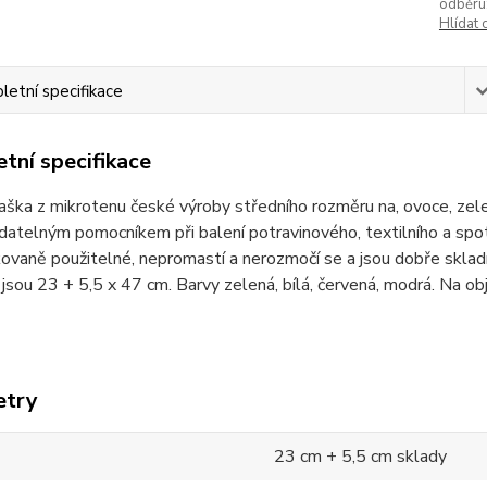
odběru
Hlídat 
etní specifikace
tní specifikace
taška z mikrotenu české výroby středního rozměru na, ovoce, zelen
atelným pomocníkem při balení potravinového, textilního a spot
ovaně použitelné, nepromastí a nerozmočí se a jsou dobře skladn
sou 23 + 5,5 x 47 cm. Barvy zelená, bílá, červená, modrá. Na obj
etry
23 cm + 5,5 cm sklady