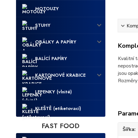
MOTOUZY
STUHY
Kompl
OBÁLKY A PAPÍRY
Komple
BALÍCÍ PAPÍRY
Kvalitní 
nepostrad
jsou opak
KARTONOVÉ KRABICE
Rozměry j
LEPENKY (vlnité)
KLEŠTĚ (etiketovací)
Param
FAST FOOD
Šířka