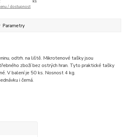
:
ks
cenu / dostupnost
Parametry
inu, odtrh. na liště. Mikrotenové tašky jsou
řebného zboží bez ostrých hran. Tyto praktické tašky
é. V balení je 50 ks. Nosnost 4 kg.
ednávku i černá.