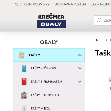
OBCHODNÍ PODMÍNKY
DOPRAVA A PLATBA
JAK NAKUP
OBALY
Úvod
Tašk
TAŠKY
TAŠKY KOŠILKOVÉ
TAŠKY S PRŮHMATEM
TAŠKY FOTOPOTISK
TAŠKY V ROLI