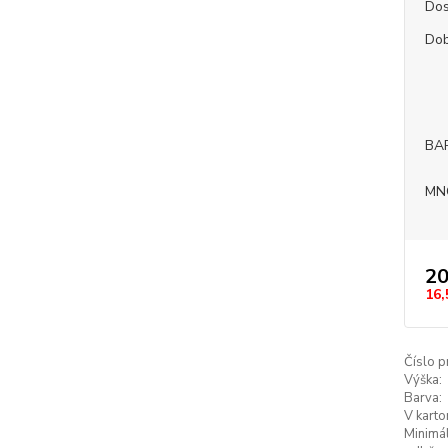
Dos
Dob
BA
MN
20
16,
Číslo p
Výška:
Barva:
V karto
Minimál