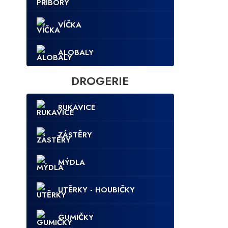
VÍČKA
ALOBALY
DROGERIE
RUKAVICE
ZÁSTĚRY
MÝDLA
UTĚRKY - HOUBIČKY
GUMIČKY