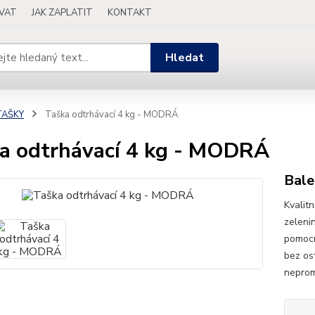
OVAT
JAK ZAPLATIT
KONTAKT
Hledat
TAŠKY
Taška odtrhávací 4 kg - MODRÁ
a odtrhávací 4 kg - MODRÁ
Bale
Kvalit
zeleni
pomocn
bez os
neprom