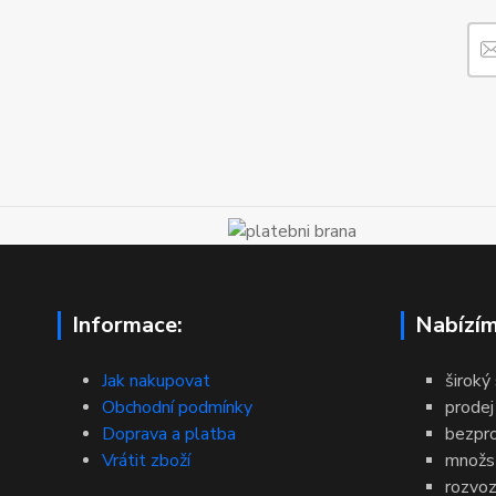
Informace:
Nabízím
Jak nakupovat
široký
Obchodní podmínky
prodej
Doprava a platba
bezpr
Vrátit zboží
množst
rozvoz