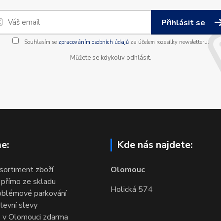
Přihlásit se
Souhlasím se
zpracováním osobních údajů
za účelem rozesílky newsletteru.
Můžete se kdykoliv odhlásit.
e:
Kde nás najdete:
 sortiment zboží
Olomouc
 přímo ze skladu
Holická 574
oblémové parkování
evní slevy
 v Olomouci zdarma