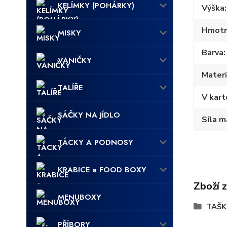
KELÍMKY (POHÁRKY)
Výška
Hmotn
MISKY
Barva
VANIČKY
Materi
TALÍŘE
V kart
SÁČKY NA JÍDLO
Síla m
TÁCKY A PODNOSY
KRABICE a FOOD BOXY
Zboží 
MENUBOXY
TAŠK
PŘÍBORY