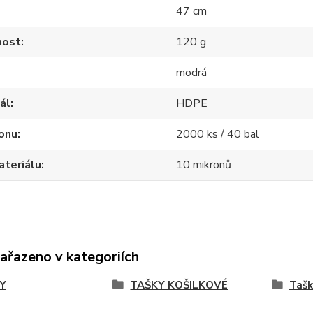
47 cm
ost
120 g
modrá
ál
HDPE
onu
2000 ks / 40 bal
ateriálu
10 mikronů
zařazeno v kategoriích
Y
TAŠKY KOŠILKOVÉ
Tašk