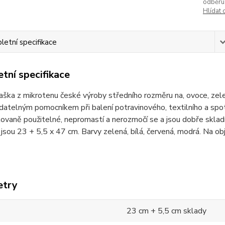
odběru
Hlídat 
etní specifikace
tní specifikace
taška z mikrotenu české výroby středního rozměru na, ovoce, zelen
atelným pomocníkem při balení potravinového, textilního a spot
ovaně použitelné, nepromastí a nerozmočí se a jsou dobře skladn
sou 23 + 5,5 x 47 cm. Barvy zelená, bílá, červená, modrá. Na obj
etry
23 cm + 5,5 cm sklady