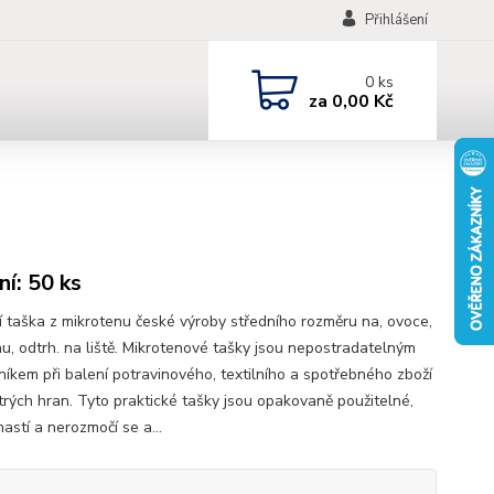
Přihlášení
0
ks
za
0,00 Kč
ní: 50 ks
ní taška z mikrotenu české výroby středního rozměru na, ovoce,
nu, odtrh. na liště. Mikrotenové tašky jsou nepostradatelným
íkem při balení potravinového, textilního a spotřebného zboží
trých hran. Tyto praktické tašky jsou opakovaně použitelné,
astí a nerozmočí se a...