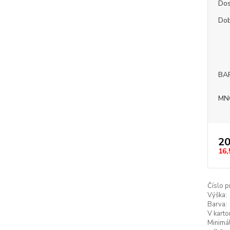
Dos
Dob
BA
MN
20
16,
Číslo p
Výška:
Barva:
V karto
Minimál