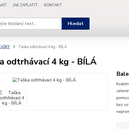
OVAT
JAK ZAPLATIT
KONTAKT
Hledat
TAŠKY
Taška odtrhávací 4 kg - BÍLÁ
a odtrhávací 4 kg - BÍLÁ
Bale
Kvalit
zeleni
pomocn
bez os
neprom