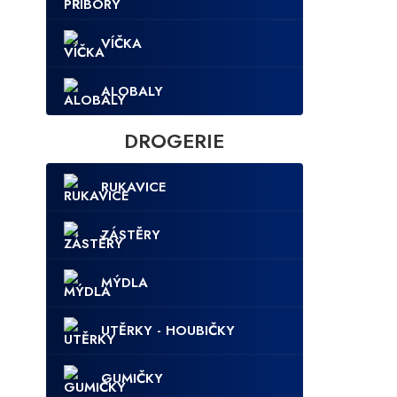
VÍČKA
ALOBALY
DROGERIE
RUKAVICE
ZÁSTĚRY
MÝDLA
UTĚRKY - HOUBIČKY
GUMIČKY