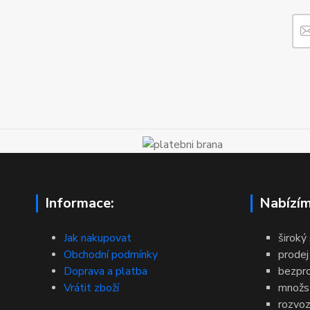
Informace:
Nabízím
Jak nakupovat
široký
Obchodní podmínky
prodej
Doprava a platba
bezpr
Vrátit zboží
množst
rozvoz