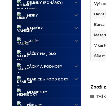
KELÍMKY (POHÁRKY)
Výška
Hmotn
MISKY
Barva
VANIČKY
Materi
TALÍŘE
V kart
SÁČKY NA JÍDLO
Síla m
TÁCKY A PODNOSY
KRABICE a FOOD BOXY
Zboží 
MENUBOXY
TAŠK
PŘÍBORY