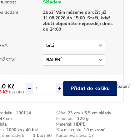
tupnost
Skladem
a dodání
Zboží Vám můžeme doručit již
11.08.2026 do 15:00. Stačí, když
zboží objednáte nejpozději dnes
do 24:00
RVA
OŽSTVÍ:
,0 Kč
/
balení
Přidat do košíku
5 Kč
bez DPH
roduktu:
100114
Šířka:
23 cm + 5,5 cm sklady
47 cm
Hmotnost:
120 g
bílá
Materiál:
HDPE
nu:
2000 ks / 40 bal
Síla materiálu:
10 mikronů
ní množství k
1 bal / 50
Kartonová sleva:
17