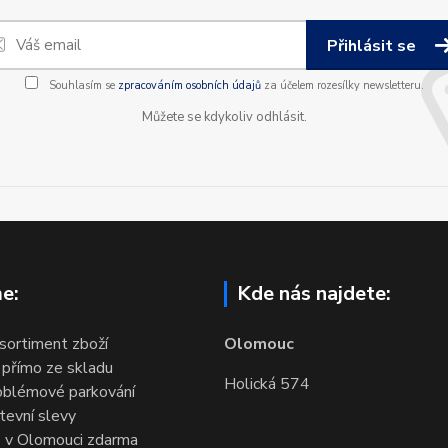
Přihlásit se
Souhlasím se
zpracováním osobních údajů
za účelem rozesílky newsletteru.
Můžete se kdykoliv odhlásit.
e:
Kde nás najdete:
 sortiment zboží
Olomouc
 přímo ze skladu
Holická 574
oblémové parkování
evní slevy
 v Olomouci zdarma