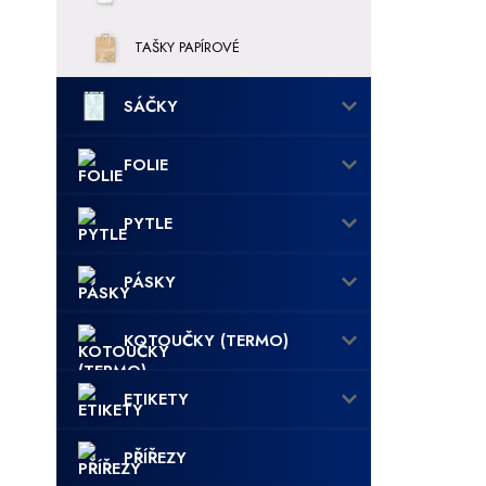
TAŠKY PAPÍROVÉ
SÁČKY
FOLIE
PYTLE
PÁSKY
KOTOUČKY (TERMO)
ETIKETY
PŘÍŘEZY