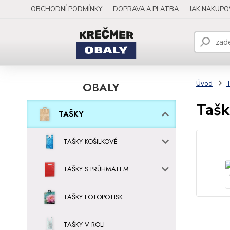
OBCHODNÍ PODMÍNKY
DOPRAVA A PLATBA
JAK NAKUP
OBALY
Úvod
Tašk
TAŠKY
TAŠKY KOŠILKOVÉ
TAŠKY S PRŮHMATEM
TAŠKY FOTOPOTISK
TAŠKY V ROLI