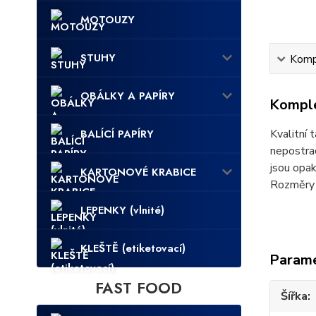
MOTOUZY
STUHY
Kompl
OBÁLKY A PAPÍRY
Komple
BALÍCÍ PAPÍRY
Kvalitní 
nepostrad
jsou opak
KARTONOVÉ KRABICE
Rozměry j
LEPENKY (vlnité)
KLEŠTĚ (etiketovací)
Param
FAST FOOD
Šířka