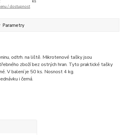
:
ks
cenu / dostupnost
Parametry
inu, odtrh. na liště. Mikrotenové tašky jsou
řebného zboží bez ostrých hran. Tyto praktické tašky
é. V balení je 50 ks. Nosnost 4 kg.
ednávku i černá.