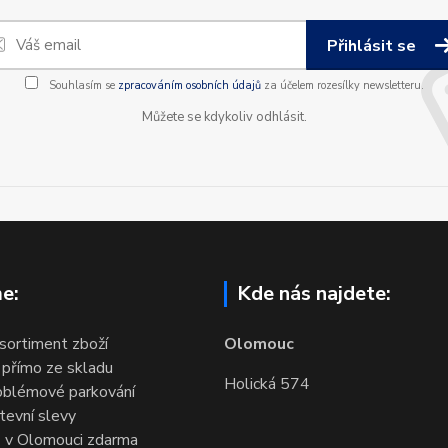
Přihlásit se
Souhlasím se
zpracováním osobních údajů
za účelem rozesílky newsletteru.
Můžete se kdykoliv odhlásit.
e:
Kde nás najdete:
 sortiment zboží
Olomouc
 přímo ze skladu
Holická 574
oblémové parkování
evní slevy
 v Olomouci zdarma