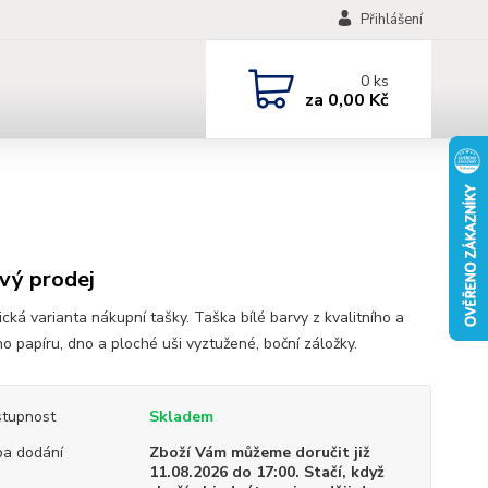
Přihlášení
0
ks
za
0,00 Kč
vý prodej
cká varianta nákupní tašky. Taška bílé barvy z kvalitního a
o papíru, dno a ploché uši vyztužené, boční záložky.
tupnost
Skladem
a dodání
Zboží Vám můžeme doručit již
11.08.2026 do 17:00. Stačí, když