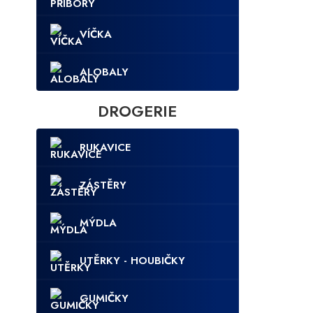
VÍČKA
ALOBALY
DROGERIE
RUKAVICE
ZÁSTĚRY
MÝDLA
UTĚRKY - HOUBIČKY
GUMIČKY