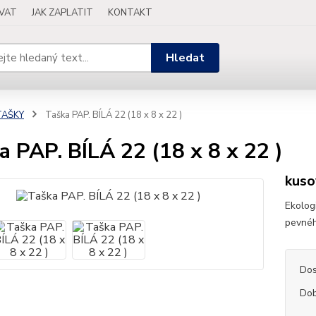
OVAT
JAK ZAPLATIT
KONTAKT
Hledat
TAŠKY
Taška PAP. BÍLÁ 22 (18 x 8 x 22 )
a PAP. BÍLÁ 22 (18 x 8 x 22 )
kuso
Ekologi
pevnéh
Dos
Dob