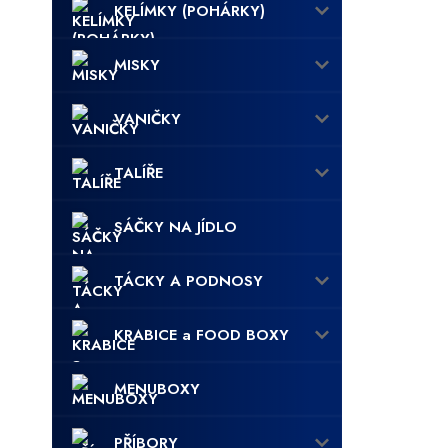
KELÍMKY (POHÁRKY)
MISKY
VANIČKY
TALÍŘE
SÁČKY NA JÍDLO
TÁCKY A PODNOSY
KRABICE a FOOD BOXY
MENUBOXY
PŘÍBORY