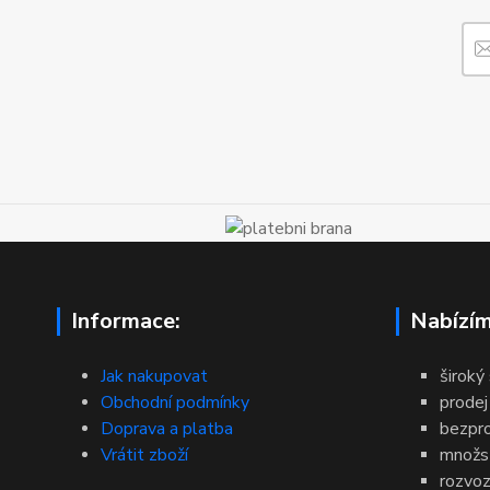
Informace:
Nabízím
Jak nakupovat
široký
Obchodní podmínky
prodej
Doprava a platba
bezpr
Vrátit zboží
množst
rozvoz