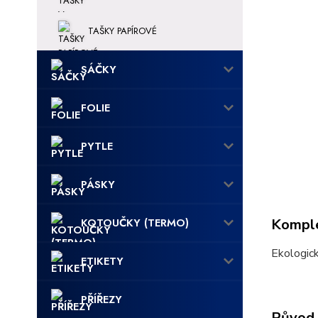
TAŠKY PAPÍROVÉ
SÁČKY
FOLIE
PYTLE
PÁSKY
KOTOUČKY (TERMO)
Komple
Ekologick
ETIKETY
PŘÍŘEZY
Původ 