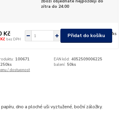
zboží objednáte nejpozději do
zítra do 24:00
0 Kč
/
ks
Přidat do košíku
 Kč
bez DPH
roduktu:
100671
EAN kód:
4052509006225
250ks
balení:
50ks
cenu / dostupnost
 papíru, dno a ploché uši vyztužené, boční záložky.