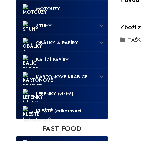
MOTOUZY
STUHY
Zboží 
TAŠK
OBÁLKY A PAPÍRY
BALÍCÍ PAPÍRY
KARTONOVÉ KRABICE
LEPENKY (vlnité)
KLEŠTĚ (etiketovací)
FAST FOOD