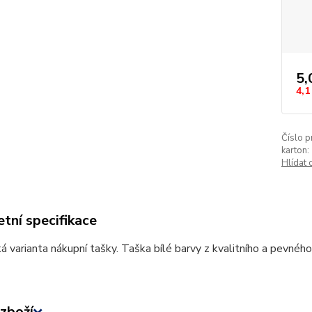
5,
4,1
Číslo p
karton:
Hlídat 
tní specifikace
á varianta nákupní tašky. Taška bílé barvy z kvalitního a pevného
zboží