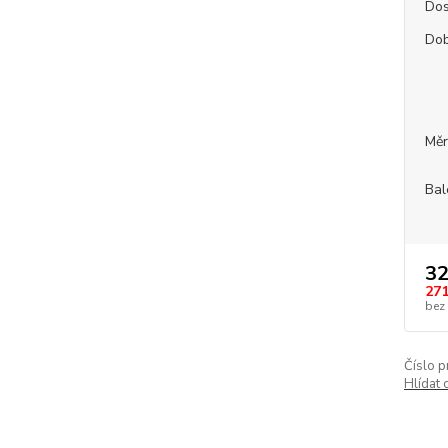
Dos
Dob
Měr
Bal
32
271
bez
Číslo p
Hlídat 