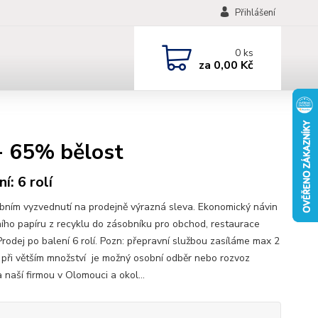
Přihlášení
0
ks
za
0,00 Kč
- 65% bělost
í: 6 rolí
obním vyzvednutí na prodejně výrazná sleva. Ekonomický návin
ního papíru z recyklu do zásobníku pro obchod, restaurace
Prodej po balení 6 rolí. Pozn: přepravní službou zasíláme max 2
, při větším množství je možný osobní odběr nebo rozvoz
 naší firmou v Olomouci a okol...