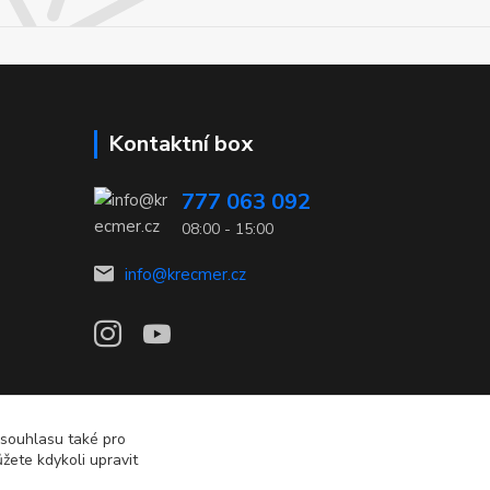
Kontaktní box
777 063 092
08:00 - 15:00
info@krecmer.cz
 souhlasu také pro
žete kdykoli upravit