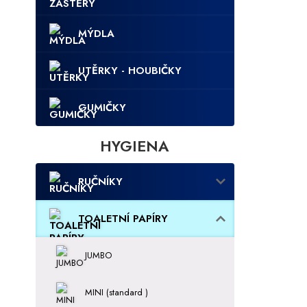
MÝDLA
UTĚRKY - HOUBIČKY
GUMIČKY
HYGIENA
RUČNÍKY
TOALETNÍ PAPÍRY
JUMBO
MINI (standard )