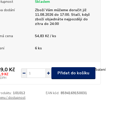
tupnost
Skladem
a dodání
Zboží Vám můžeme doručit již
11.08.2026 do 17:00. Stačí, když
zboží objednáte nejpozději do
zítra do 24:00
ná cena
54,83 Kč / ks
ení
6 ks
9,0 Kč
/
balení
Přidat do košíku
,9 Kč
 DPH
roduktu:
101012
EAN kód:
8594169150031
cenu / dostupnost