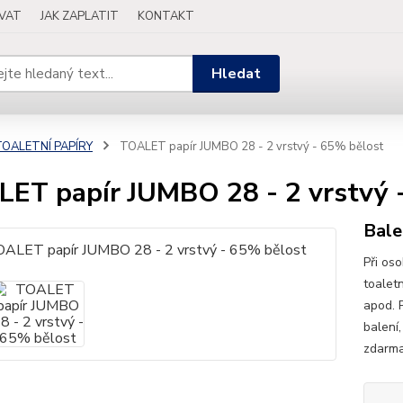
OVAT
JAK ZAPLATIT
KONTAKT
Hledat
TOALETNÍ PAPÍRY
TOALET papír JUMBO 28 - 2 vrstvý - 65% bělost
ET papír JUMBO 28 - 2 vrstvý 
Balen
Při os
toalet
apod. 
balení
zdarma