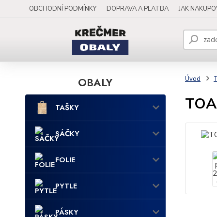
OBCHODNÍ PODMÍNKY
DOPRAVA A PLATBA
JAK NAKUP
OBALY
Úvod
TOAL
TAŠKY
SÁČKY
FOLIE
PYTLE
PÁSKY