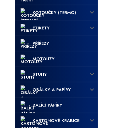
KOTOUČKY (TERMO)
ETIKETY
PŘÍŘEZY
MOTOUZY
STUHY
OBÁLKY A PAPÍRY
BALÍCÍ PAPÍRY
KARTONOVÉ KRABICE