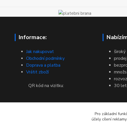
Informace:
Nabízím
Jak nakupovat
široký
Obchodní podmínky
prodej
Doprava a platba
bezpr
Vrátit zboží
množst
rozvoz
QR kód na vizitku:
30 let
Pro základní funk
účely cílení reklam