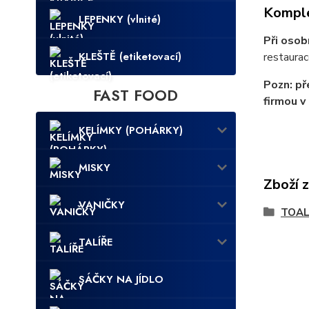
Komple
LEPENKY (vlnité)
Při osob
KLEŠTĚ (etiketovací)
restaurac
Pozn: př
FAST FOOD
firmou v
KELÍMKY (POHÁRKY)
MISKY
Zboží 
VANIČKY
TOAL
TALÍŘE
SÁČKY NA JÍDLO