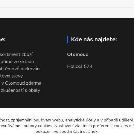
e:
Kde nás najdete:
 sortiment zboží
Olomouc
 přímo ze skladu
Holická 574
oblémové parkování
evní slevy
 v Olomouci zdarma
 zkušeností s obaly
čnost, zpříjemnění používání webu, analytické účely a v případě udělení
y využíváme soubory cookies. Nastavení vlastních preferencí cookies mů
odkazem ve spodní části stránek.