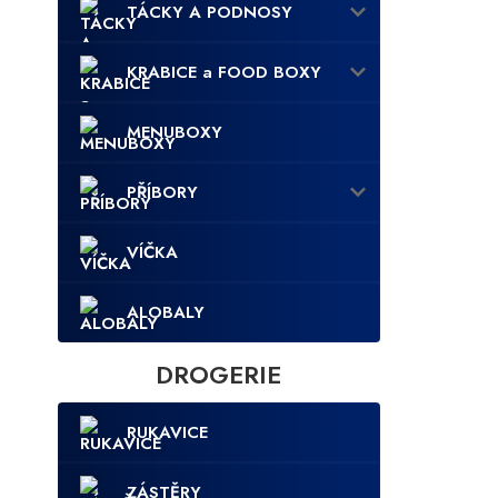
TÁCKY A PODNOSY
KRABICE a FOOD BOXY
MENUBOXY
PŘÍBORY
VÍČKA
ALOBALY
DROGERIE
RUKAVICE
ZÁSTĚRY