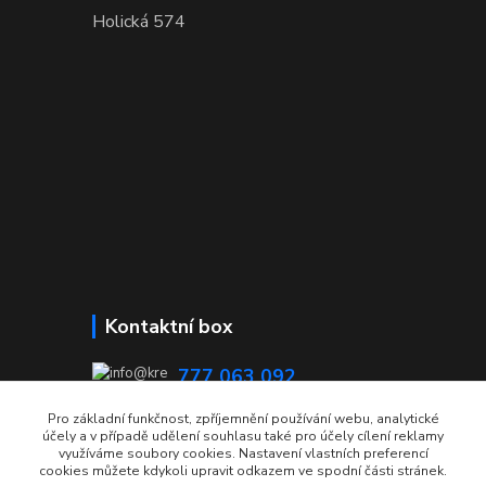
Holická 574
Kontaktní box
777 063 092
08:00 - 15:00
Pro základní funkčnost, zpříjemnění používání webu, analytické
účely a v případě udělení souhlasu také pro účely cílení reklamy
info@krecmer.cz
využíváme soubory cookies. Nastavení vlastních preferencí
cookies můžete kdykoli upravit odkazem ve spodní části stránek.