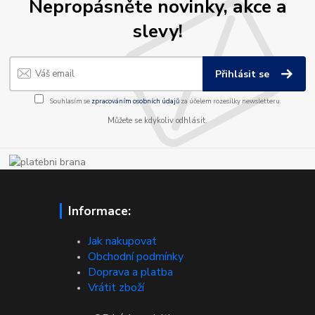
Nepropásněte novinky, akce a
slevy!
Přihlásit se
Souhlasím se
zpracováním osobních údajů
za účelem rozesílky newsletteru.
Můžete se kdykoliv odhlásit.
Informace:
Jak nakupovat
Obchodní podmínky
Doprava a platba
Vrátit zboží