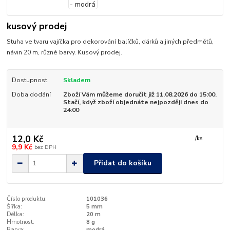
kusový prodej
Stuha ve tvaru vajíčka pro dekorování balíčků, dárků a jiných předmětů,
návin 20 m, různé barvy. Kusový prodej.
Dostupnost
Skladem
Doba dodání
Zboží Vám můžeme doručit již 11.08.2026 do 15:00.
Stačí, když zboží objednáte nejpozději dnes do
24:00
12,0 Kč
/
ks
9,9 Kč
bez DPH
Přidat do košíku
Číslo produktu:
101036
Šířka:
5 mm
Délka:
20 m
Hmotnost:
8 g
Barva:
modrá