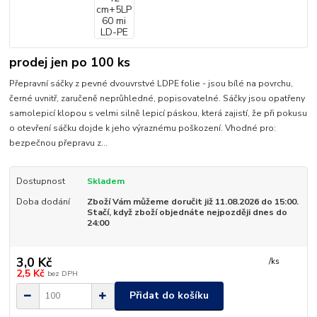
prodej jen po 100 ks
Přepravní sáčky z pevné dvouvrstvé LDPE folie - jsou bílé na povrchu,
černé uvnitř, zaručeně neprůhledné, popisovatelné. Sáčky jsou opatřeny
samolepicí klopou s velmi silně lepicí páskou, která zajistí, že při pokusu
o otevření sáčku dojde k jeho výraznému poškození. Vhodné pro:
bezpečnou přepravu z...
Dostupnost
Skladem
Doba dodání
Zboží Vám můžeme doručit již 11.08.2026 do 15:00.
Stačí, když zboží objednáte nejpozději dnes do
24:00
3,0 Kč
/
ks
2,5 Kč
bez DPH
Přidat do košíku