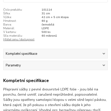
Číslo produktu:
101114
Šířka:
31 cm
Výška:
42 cm + 5 cm klopa
Hmotnost:
60 g
Barva:
černobílá
Materiál:
LDPE
V kartonu:
500 ks
Síla materiálu:
60 mikronů
Hlídat cenu / dostupnost
Kompletní specifikace
Parametry
Kompletní specifikace
Přepravní sáčky z pevné dvouvrstvé LDPE folie - jsou bílé na
povrchu, černé uvnitř, zaručeně neprůhledné, popisovatelné.
Sáčky jsou opatřeny samolepicí klopou s velmi silně lepicí páskou,
která zajistí, že při pokusu o otevření sáčku dojde k jeho
výraznému poškození. Vhodné pro: bezpečnou přepravu zboží