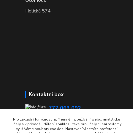
Olomouc
Holická 574
Kontaktní box
777 063 092
08:00 - 15:00
Pro základní funkčnost, zpříjemnění používání webu, analytické
účely a v případě udělení souhlasu také pro účely cílení reklamy
info@krecmer.cz
využíváme soubory cookies. Nastavení vlastních preferencí