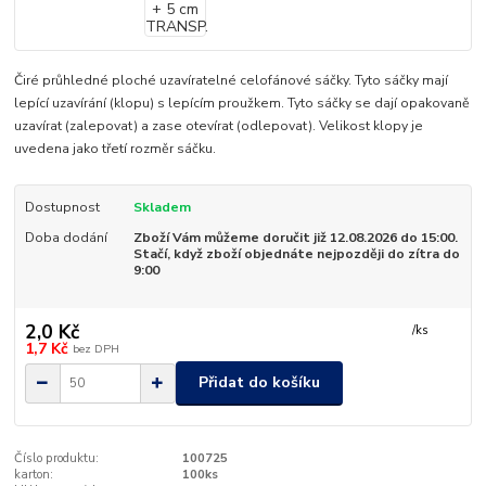
Čiré průhledné ploché uzavíratelné celofánové sáčky. Tyto sáčky mají
lepící uzavírání (klopu) s lepícím proužkem. Tyto sáčky se dají opakovaně
uzavírat (zalepovat) a zase otevírat (odlepovat). Velikost klopy je
uvedena jako třetí rozměr sáčku.
Dostupnost
Skladem
Doba dodání
Zboží Vám můžeme doručit již 12.08.2026 do 15:00.
Stačí, když zboží objednáte nejpozději do zítra do
9:00
2,0 Kč
/
ks
1,7 Kč
bez DPH
Přidat do košíku
Číslo produktu:
100725
karton:
100ks