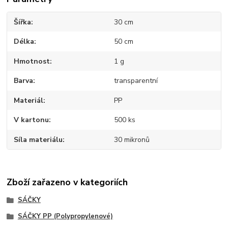
Šířka
30 cm
Délka
50 cm
Hmotnost
1 g
Barva
transparentní
Materiál
PP
V kartonu
500 ks
Síla materiálu
30 mikronů
Zboží zařazeno v kategoriích
SÁČKY
SÁČKY PP (Polypropylenové)