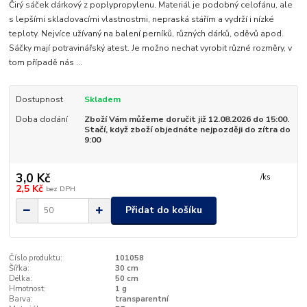
Čirý sáček dárkový z poplypropylenu. Materiál je podobný celofánu, ale
s lepšími skladovacími vlastnostmi, nepraská stářím a vydrží i nízké
teploty. Nejvíce užívaný na balení perníků, různých dárků, oděvů apod.
Sáčky mají potravinářský atest. Je možno nechat vyrobit různé rozměry, v
tom případě nás ...
Dostupnost
Skladem
Doba dodání
Zboží Vám můžeme doručit již 12.08.2026 do 15:00.
Stačí, když zboží objednáte nejpozději do zítra do
9:00
3,0 Kč
/
ks
2,5 Kč
bez DPH
Přidat do košíku
Číslo produktu:
101058
Šířka:
30 cm
Délka:
50 cm
Hmotnost:
1 g
Barva:
transparentní