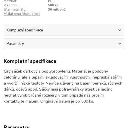
Materiál:
PP
V kartonu:
500 ks
Síla materiálu:
30 mikronů
Hlídat cenu / dostupnost
Kompletní specifikace
Parametry
Kompletní specifikace
Čirý sáček dárkový z poplypropylenu. Materiál je podobný
celofánu, ale s lepšími skladovacími vlastnostmi, nepraská stářím
a vydrží i nízké teploty. Nejvíce užívaný na balení perníků, různých
dárků, oděvů apod. Sáčky mají potravinářský atest. Je možno
nechat vyrobit různé rozměry, v tom případě nás prosím
kontaktujte mailem. Originální balení je po 500 ks.
Parametry