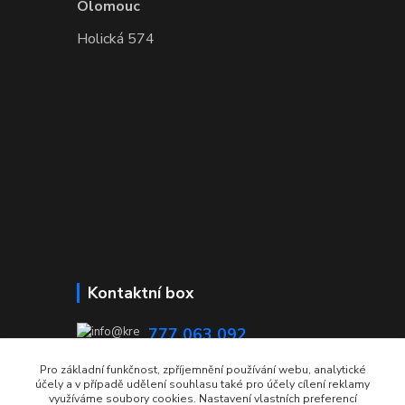
Olomouc
Holická 574
Kontaktní box
777 063 092
08:00 - 15:00
Pro základní funkčnost, zpříjemnění používání webu, analytické
účely a v případě udělení souhlasu také pro účely cílení reklamy
info@krecmer.cz
využíváme soubory cookies. Nastavení vlastních preferencí