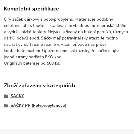
Kompletní specifikace
Čirý sáček dárkový z poplypropylenu. Materiál je podobný
celofánu, ale s lepšími skladovacími vlastnostmi, nepraská stářím
a vydrží i nízké teploty. Nejvíce užívaný na balení perníků, různých
dárků, oděvů apod. Sáčky mají potravinářský atest. Je možno
nechat vyrobit různé rozměry, v tom případě nás prosím
kontaktujte mailem. Upozornujeme zákazníky, že sáčky mají z
jedné strany natištěn EKO kod.
Originální balení je po 500 ks.
Zboží zařazeno v kategoriích
SÁČKY
SÁČKY PP (Polypropylenové)