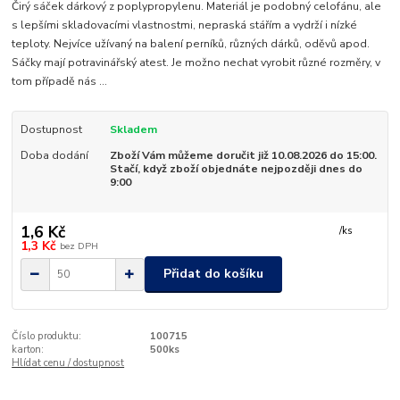
Čirý sáček dárkový z poplypropylenu. Materiál je podobný celofánu, ale
s lepšími skladovacími vlastnostmi, nepraská stářím a vydrží i nízké
teploty. Nejvíce užívaný na balení perníků, různých dárků, oděvů apod.
Sáčky mají potravinářský atest. Je možno nechat vyrobit různé rozměry, v
tom případě nás ...
Dostupnost
Skladem
Doba dodání
Zboží Vám můžeme doručit již 10.08.2026 do 15:00.
Stačí, když zboží objednáte nejpozději dnes do
9:00
1,6 Kč
/
ks
1,3 Kč
bez DPH
Přidat do košíku
Číslo produktu:
100715
karton:
500ks
Hlídat cenu / dostupnost