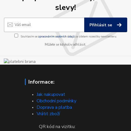
slevy!
Přihlásit se
Souhlasím se
zpracováním osobních údajů
za účelem rozesílky newsletteru.
Můžete se kdykoliv odhlásit.
Informace:
Jak nakupovat
Obchodní podmínky
Doprava a platba
Vrátit zboží
QR kód na vizitku: