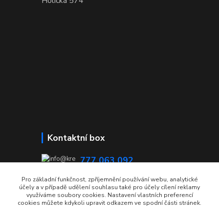
Holická 574
Kontaktní box
777 063 092
08:00 - 15:00
Pro základní funkčnost, zpříjemnění používání webu, analytické
účely a v případě udělení souhlasu také pro účely cílení reklamy
info@krecmer.cz
využíváme soubory cookies. Nastavení vlastních preferencí
cookies můžete kdykoli upravit odkazem ve spodní části stránek.