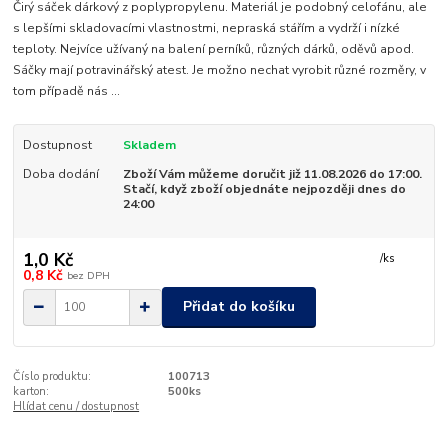
Čirý sáček dárkový z poplypropylenu. Materiál je podobný celofánu, ale
s lepšími skladovacími vlastnostmi, nepraská stářím a vydrží i nízké
teploty. Nejvíce užívaný na balení perníků, různých dárků, oděvů apod.
Sáčky mají potravinářský atest. Je možno nechat vyrobit různé rozměry, v
tom případě nás ...
Dostupnost
Skladem
Doba dodání
Zboží Vám můžeme doručit již 11.08.2026 do 17:00.
Stačí, když zboží objednáte nejpozději dnes do
24:00
1,0 Kč
/
ks
0,8 Kč
bez DPH
Přidat do košíku
Číslo produktu:
100713
karton:
500ks
Hlídat cenu / dostupnost