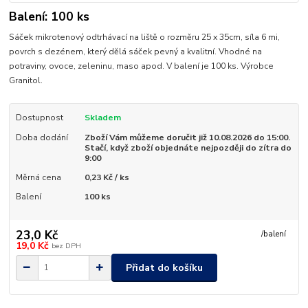
Balení: 100 ks
Sáček mikrotenový odtrhávací na liště o rozměru 25 x 35cm, síla 6 mi,
povrch s dezénem, který dělá sáček pevný a kvalitní. Vhodné na
potraviny, ovoce, zeleninu, maso apod. V balení je 100 ks. Výrobce
Granitol.
Dostupnost
Skladem
Doba dodání
Zboží Vám můžeme doručit již 10.08.2026 do 15:00.
Stačí, když zboží objednáte nejpozději do zítra do
9:00
Měrná cena
0,23 Kč / ks
Balení
100 ks
23,0 Kč
/
balení
19,0 Kč
bez DPH
Přidat do košíku