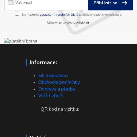
Přihlásit se
Souhlasím se
zpracováním osobních údajů
za účelem rozesílky newsletteru.
Můžete se kdykoliv odhlásit.
Informace:
Jak nakupovat
Obchodní podmínky
Doprava a platba
Vrátit zboží
QR kód na vizitku: