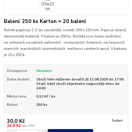
Balení: 250 ks Karton = 20 balení
Ručník papírový Z-Z do zásobníků, rozměr 250 x 230 mm. Papír je zelený,
ekonomický materiál. V balení je 250 ks. Ručníky jsou často využívány
ve veřejných sociálních zařízeních - restauracích, hotelech, na čerpacích
stanicích, masérských, kosmetických, wellness centrech apod. V kartonu
je 20 x 250 k...
Dostupnost
Skladem
Doba dodání
Zboží Vám můžeme doručit již 11.08.2026 do 17:00.
Stačí, když zboží objednáte nejpozději dnes do
24:00
Měrná cena
0,12 Kč / ks
Balení
250 ks
30,0 Kč
/
balení
24,8 Kč
bez DPH