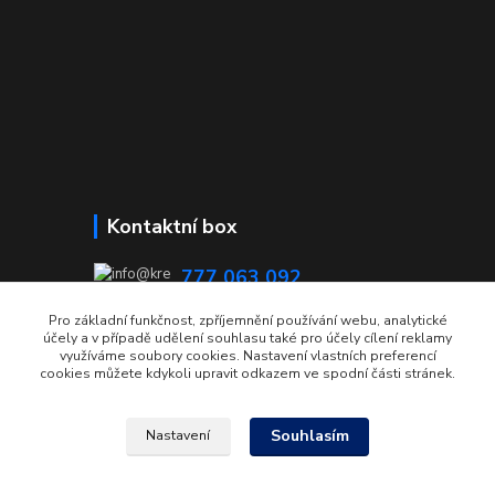
Kontaktní box
777 063 092
08:00 - 15:00
Pro základní funkčnost, zpříjemnění používání webu, analytické
účely a v případě udělení souhlasu také pro účely cílení reklamy
info@krecmer.cz
využíváme soubory cookies. Nastavení vlastních preferencí
cookies můžete kdykoli upravit odkazem ve spodní části stránek.
Souhlasím
Nastavení