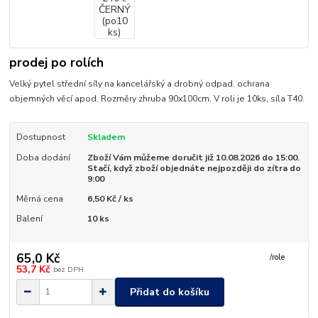
prodej po rolích
Velký pytel střední síly na kancelářský a drobný odpad, ochrana
objemných věcí apod. Rozměry zhruba 90x100cm. V roli je 10ks, síla T40.
Dostupnost
Skladem
Doba dodání
Zboží Vám můžeme doručit již 10.08.2026 do 15:00.
Stačí, když zboží objednáte nejpozději do zítra do
9:00
Měrná cena
6,50 Kč / ks
Balení
10 ks
65,0 Kč
/
role
53,7 Kč
bez DPH
Přidat do košíku