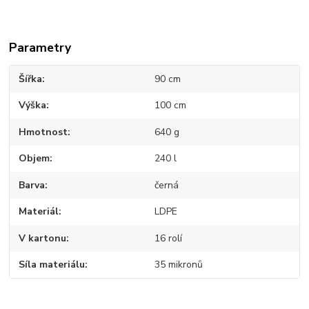
Parametry
Šířka
90 cm
Výška
100 cm
Hmotnost
640 g
Objem
240 l
Barva
černá
Materiál
LDPE
V kartonu
16 rolí
Síla materiálu
35 mikronů