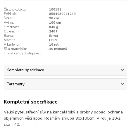
Číslo produktu:
100181
EAN kód:
8594030941249
Šířka:
90 cm
Výška:
100 cm
Hmotnost:
640 g
Objem:
240 l
Barva:
černá
Materiál:
LDPE
V kartonu:
16 rolí
Síla materiálu:
35 mikronů
Hlídat cenu / dostupnost
Kompletní specifikace
Parametry
Kompletní specifikace
Velký pytel střední síly na kancelářský a drobný odpad, ochrana
objemných věcí apod. Rozměry zhruba 90x100cm. V roli je 10ks,
síla T40.