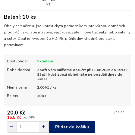
Balení: 10 ks
Obaly na tlačenku jsou praktickým pomocníkem pro výrobu domácích
produktů, jako jsou masové, vajíčkové, zeleninové tlačenky nebo salámy
a sulcy. Obal je vyrobený z HD-PE, průhledný, vhodné pro styk s
potravinami.
Dostupnost
Skladem
Doba dodání
Zboží Vám můžeme doručit již 11.08.2026 do 15:00.
Stačí, když zboží objednáte nejpozději dnes do
24:00
Měrná cena
2,00 Kč / ks
Balení
10 ks
20,0 Kč
/
balení
16,5 Kč
bez DPH
Přidat do košíku