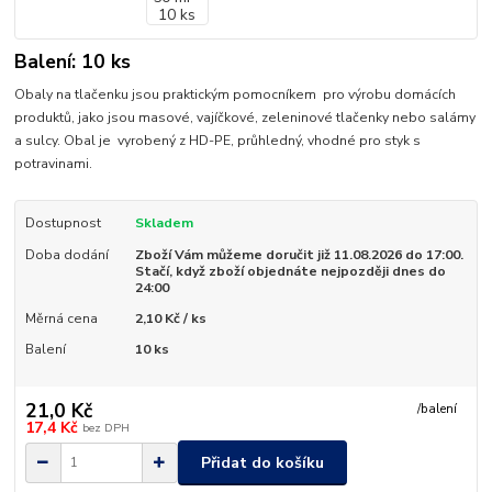
Balení: 10 ks
Obaly na tlačenku jsou praktickým pomocníkem pro výrobu domácích
produktů, jako jsou masové, vajíčkové, zeleninové tlačenky nebo salámy
a sulcy. Obal je vyrobený z HD-PE, průhledný, vhodné pro styk s
potravinami.
Dostupnost
Skladem
Doba dodání
Zboží Vám můžeme doručit již 11.08.2026 do 17:00.
Stačí, když zboží objednáte nejpozději dnes do
24:00
Měrná cena
2,10 Kč / ks
Balení
10 ks
21,0 Kč
/
balení
17,4 Kč
bez DPH
Přidat do košíku