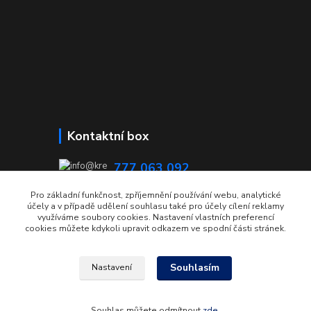
Kontaktní box
777 063 092
08:00 - 15:00
Pro základní funkčnost, zpříjemnění používání webu, analytické
účely a v případě udělení souhlasu také pro účely cílení reklamy
info@krecmer.cz
využíváme soubory cookies. Nastavení vlastních preferencí
cookies můžete kdykoli upravit odkazem ve spodní části stránek.
Souhlasím
Nastavení
© 2022 | Krečmer OBALY
Souhlas můžete odmítnout
zde
.