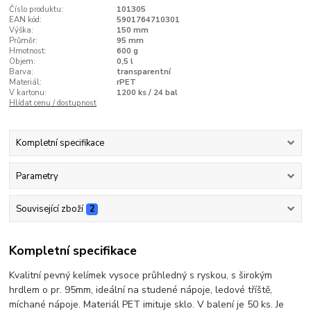
Číslo produktu:
101305
EAN kód:
5901764710301
Výška:
150 mm
Průměr:
95 mm
Hmotnost:
600 g
Objem:
0,5 l
Barva:
transparentní
Materiál:
rPET
V kartonu:
1200 ks / 24 bal
Hlídat cenu / dostupnost
Kompletní specifikace
Parametry
Související zboží
2
Kompletní specifikace
Kvalitní pevný kelímek vysoce průhledný s ryskou, s širokým
hrdlem o pr. 95mm, ideální na studené nápoje, ledové tříště,
míchané nápoje. Materiál PET imituje sklo. V balení je 50 ks. Je