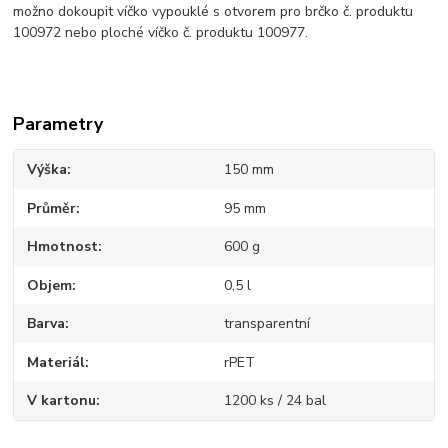
možno dokoupit víčko vypouklé s otvorem pro brčko č. produktu
100972 nebo ploché víčko č. produktu 100977.
Parametry
Výška
150 mm
Průměr
95 mm
Hmotnost
600 g
Objem
0,5 l
Barva
transparentní
Materiál
rPET
V kartonu
1200 ks / 24 bal