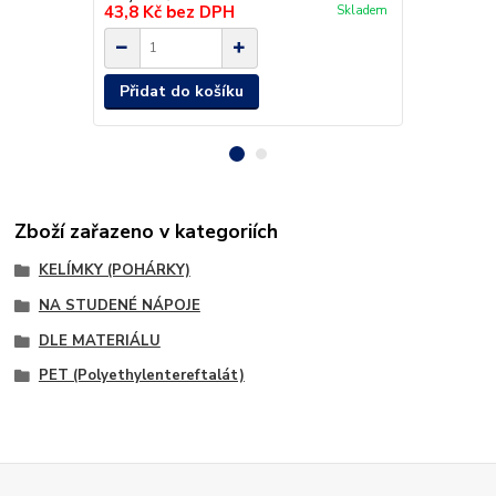
43,8 Kč
bez DPH
36,4 Kč
be
Skladem
Přidat do košíku
Přidat d
Zboží zařazeno v kategoriích
KELÍMKY (POHÁRKY)
NA STUDENÉ NÁPOJE
DLE MATERIÁLU
PET (Polyethylentereftalát)