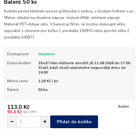
Balení: 50 ks
Kvalitní pevný kelímek vysoce průhledný s ryskou, s širokým hrdlem o pr.
95mm, ideální na studené nápoje, ledové tříště, míchané nápoje.
Materiál PET imituje sklo. V balení je 50 ks. Je možno dokoupit víčko
vypouklé s otvorem pro brčko č. produktu 100972 nebo ploché víčko č.
produktu 100977.
Dostupnost
Skladem
Doba dodání
Zboží Vám můžeme doručit již 11.08.2026 do 17:00.
Stačí, když zboží objednáte nejpozději dnes do
24:00
Měrná cena
2,26 Kč / ks
Balení
50 ks
113,0 Kč
/
balení
93,4 Kč
bez DPH
Přidat do košíku