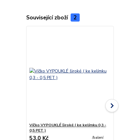
Související zboží
2
Víčko VYPOUKLÉ široké ( ke kelímku 0,3 -
Víčko KULAT
0,5 PET )
mm)
53,0 Kč
44,0 Kč
/
balení