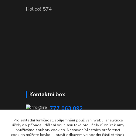
Holická 574
Kontaktní box
777 063 092
08:00 - 15:00
Pro základní funkčnost, zpříjemnění používání webu, analytické
účely a v případě udělení souhlasu také pro účely cílení reklamy
info@krecmer.cz
využíváme soubory cookies. Nastavení vlastních preferencí
cookies můžete kdykoli upravit odkazem ve spodní části stránek.