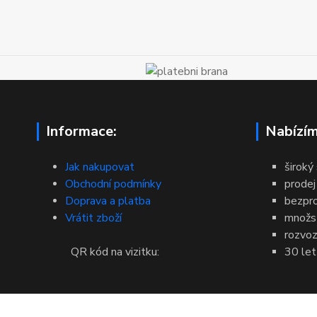
Informace:
Nabízím
Jak nakupovat
široký
Obchodní podmínky
prodej
Doprava a platba
bezpr
Vrátit zboží
množst
rozvoz
QR kód na vizitku:
30 let