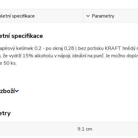
etní specifikace
Parametry
tní specifikace
papírový kelímek 0,2 - po okraj 0,28 l bez potisku KRAFT hnědý n
 že vydrží 15% alkoholu v nápoji, ideální na punč. Je možno d
je 50 ks.
zboží
etry
9,1 cm