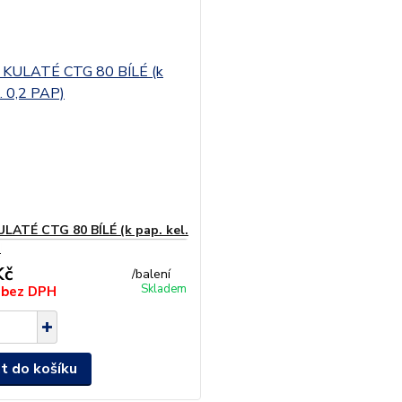
ULATÉ CTG 80 BÍLÉ (k pap. kel.
)
Kč
/
balení
Skladem
č
bez DPH
at do košíku