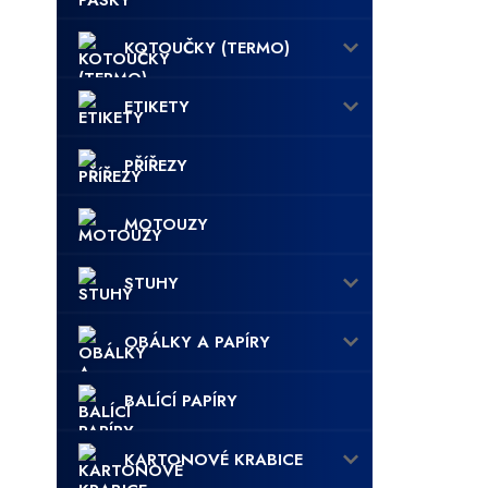
KOTOUČKY (TERMO)
ETIKETY
PŘÍŘEZY
MOTOUZY
STUHY
OBÁLKY A PAPÍRY
BALÍCÍ PAPÍRY
KARTONOVÉ KRABICE