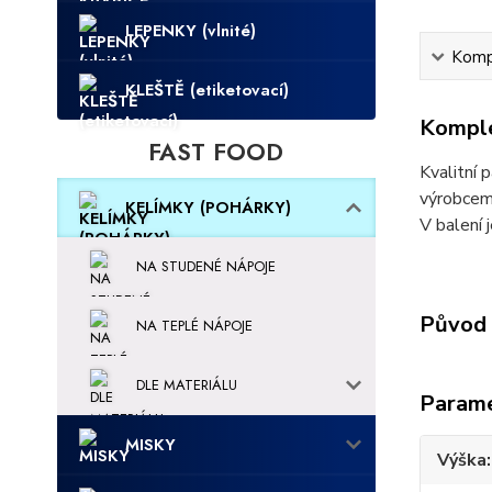
LEPENKY (vlnité)
Kompl
KLEŠTĚ (etiketovací)
Komple
FAST FOOD
Kvalitní 
výrobcem,
KELÍMKY (POHÁRKY)
V balení 
NA STUDENÉ NÁPOJE
Původ 
NA TEPLÉ NÁPOJE
DLE MATERIÁLU
Param
MISKY
Výška