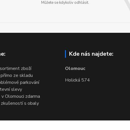
Můžete se kdykoliv odhlásit.
e:
Kde nás najdete:
 sortiment zboží
Olomouc
 přímo ze skladu
Holická 574
oblémové parkování
evní slevy
 v Olomouci zdarma
 zkušeností s obaly