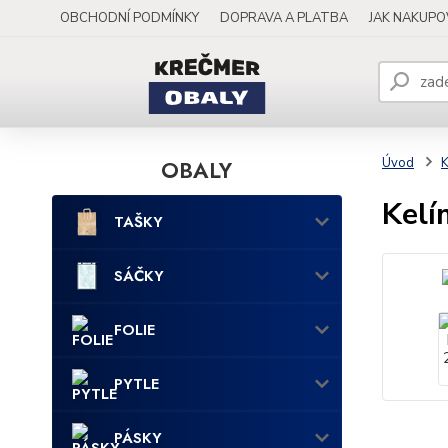
OBCHODNÍ PODMÍNKY
DOPRAVA A PLATBA
JAK NAKUP
OBALY
Úvod
Kelí
TAŠKY
SÁČKY
FOLIE
PYTLE
PÁSKY