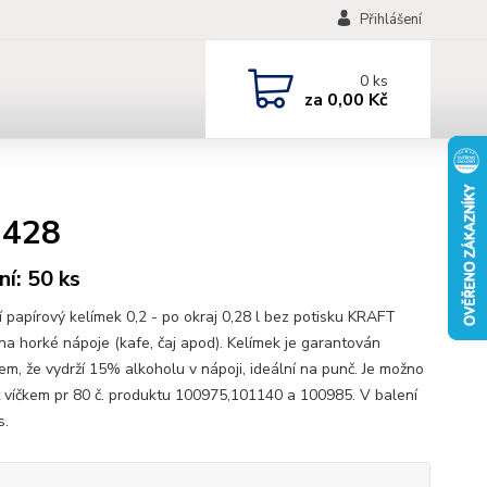
Přihlášení
0
ks
za
0,00 Kč
 428
ní: 50 ks
í papírový kelímek 0,2 - po okraj 0,28 l bez potisku KRAFT
na horké nápoje (kafe, čaj apod). Kelímek je garantován
em, že vydrží 15% alkoholu v nápoji, ideální na punč. Je možno
t víčkem pr 80 č. produktu 100975,101140 a 100985. V balení
s.