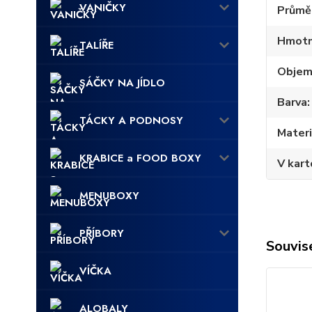
VANIČKY
Průmě
Hmotn
TALÍŘE
Obje
SÁČKY NA JÍDLO
Barva
TÁCKY A PODNOSY
Materi
KRABICE a FOOD BOXY
V kart
MENUBOXY
PŘÍBORY
Souvise
VÍČKA
ALOBALY