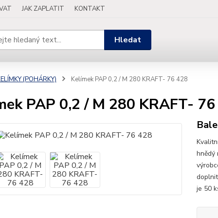
OVAT
JAK ZAPLATIT
KONTAKT
Hledat
KELÍMKY (POHÁRKY)
Kelímek PAP 0,2 / M 280 KRAFT- 76 428
mek PAP 0,2 / M 280 KRAFT- 76
Bale
Kvalitn
hnědý 
výrobc
doplni
je 50 k