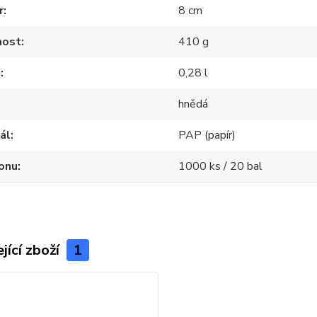
r
8 cm
ost
410 g
m
0,28 l
hnědá
ál
PAP (papír)
onu
1000 ks / 20 bal
jící zboží
1