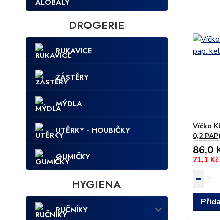
DROGERIE
RUKAVICE
ZÁSTĚRY
MÝDLA
Víčko K
UTĚRKY - HOUBIČKY
0,2 PAP
86,0 
GUMIČKY
71,1 K
HYGIENA
Přid
RUČNÍKY