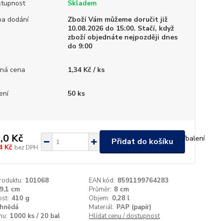
tupnost
Skladem
a dodání
Zboží Vám můžeme doručit již
10.08.2026 do 15:00. Stačí, když
zboží objednáte nejpozději dnes
do 9:00
ná cena
1,34 Kč / ks
ení
50 ks
,0 Kč
/
balení
Přidat do košíku
4 Kč
bez DPH
roduktu:
101068
EAN kód:
8591199764283
9,1 cm
Průměr:
8 cm
st:
410 g
Objem:
0,28 l
hnědá
Materiál:
PAP (papír)
nu:
1000 ks / 20 bal
Hlídat cenu / dostupnost