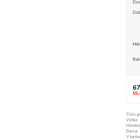
Dos
Dob
Měr
Bal
67
55,
Číslo p
Výška:
Hmotno
Barva:
V karto