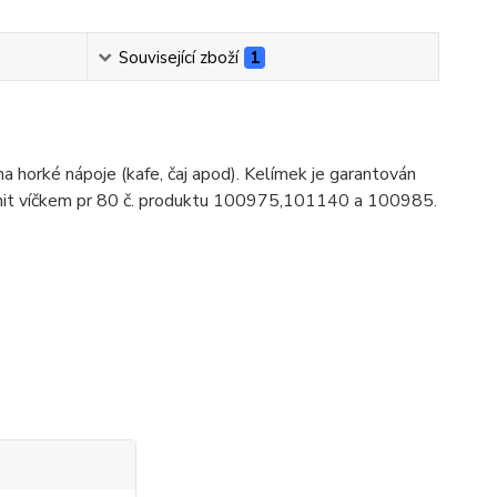
Související zboží
1
a horké nápoje (kafe, čaj apod). Kelímek je garantován
oplnit víčkem pr 80 č. produktu 100975,101140 a 100985.